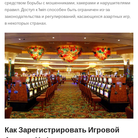
средством борьбы с мошенниками, хакерами и нарушителями
правил. Доступ к 1win способен быть ограничен из-за
законодательства и регулирований, касающихся азартных игр,
в некоторых странах.
Как Зарегистрировать Игровой