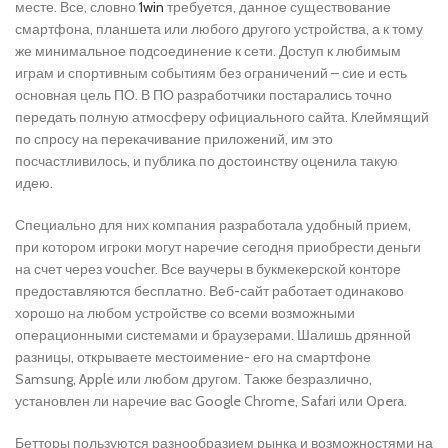
месте. Все, словно
1win
требуется, данное существование
смартфона, планшета или любого другого устройства, а к тому
же минимальное подсоединение к сети. Доступ к любимым
играм и спортивным событиям без ограничений – сие и есть
основная цель ПО. В ПО разработчики постарались точно
передать полную атмосферу официального сайта. Клеймящий
по спросу на перекачивание приложений, им это
посчастливилось, и публика по достоинству оценила такую
идею.
Специально для них компания разработала удобный прием,
при котором игроки могут наречие сегодня приобрести деньги
на счет через voucher. Все ваучеры в букмекерской конторе
предоставляются бесплатно. Веб-сайт работает одинаково
хорошо на любом устройстве со всеми возможными
операционными системами и браузерами. Шалишь дрянной
разницы, открываете местоимение- его на смартфоне
Samsung, Apple или любом другом. Также безразлично,
установлен ли наречие вас Google Chrome, Safari или Opera.
Бетторы пользуются разнообразием рынка и возможностями на