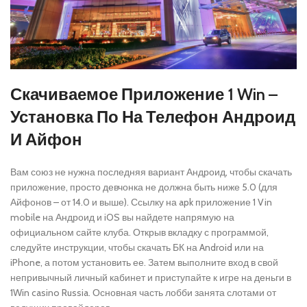
Скачиваемое Приложение 1 Win –
Установка По На Телефон Андроид
И Айфон
Вам союз не нужна последняя вариант Андроид, чтобы скачать
приложение, просто девчонка не должна быть ниже 5.0 (для
Айфонов – от 14.0 и выше). Ссылку на apk приложение 1 Vin
mobile на Андроид и iOS вы найдете напрямую на
официальном сайте клуба. Открыв вкладку с программой,
следуйте инструкции, чтобы скачать БК на Android или на
iPhone, а потом установить ее. Затем выполните вход в свой
непривычный личный кабинет и приступайте к игре на деньги в
1Win casino Russia. Основная часть лобби занята слотами от