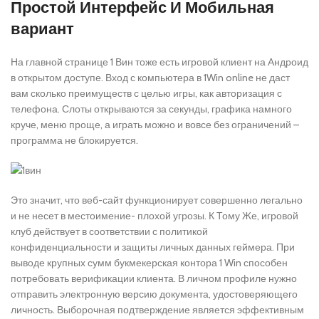
Простой Интерфейс И Мобильная
вариант
На главной странице 1 Вин тоже есть игровой клиент на Андроид
в открытом доступе. Вход с компьютера в 1Win online не даст
вам сколько преимуществ с целью игры, как авторизация с
телефона. Слоты открываются за секунды, графика намного
круче, меню проще, а играть можно и вовсе без ограничений –
программа не блокируется.
Это значит, что веб-сайт функционирует совершенно легально
и не несет в местоимение- плохой угрозы. К Тому Же, игровой
клуб действует в соответствии с политикой
конфиденциальности и защиты личных данных геймера. При
выводе крупных сумм букмекерская контора 1 Win способен
потребовать верификации клиента. В личном профиле нужно
отправить электронную версию документа, удостоверяющего
личность. Выборочная подтверждение является эффективным