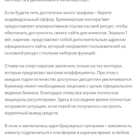
Если будете лить достаточно много трафика – берите
индивидуальный оффер. Букмекерская контора 1win
предоставляет альтернативные ссылки на свой ресурс, чтобы
обеспечить доступность своего сайта для клиентов. Зеркало 1
win, наречие, представляет собой дополнительным адресом
официального сайта, который направляет пользователей на
основной ресурс с полным набором функций.
Ставки на спорт наречие заключать только на тех конторах,
которые предлагают высокие коэффициенты. При этом с
каждым годом количество доступных дисциплин увеличивается.
Букмекер имеет необходимые лицензии с целью официального
ведения бизнеса. Благодаря этому все игроки полностью
защищены регуляторами. Здесь в последнее время полностью
исправили ситуацию, коли порой не получилось настроить
корректный вывод средств.
В этом и заключалась идея браузерных программ – взможность
клиенту подключиться к платформе в наречие время, в любом