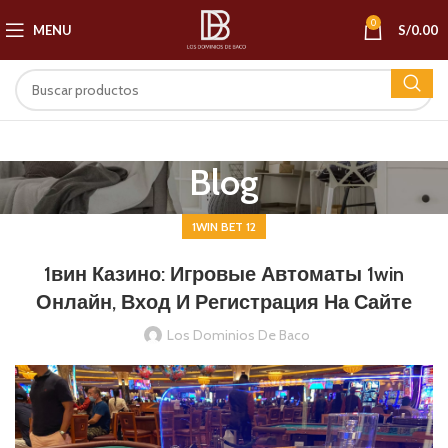
0
MENU
S/
0.00
Blog
1WIN BET 12
1вин Казино: Игровые Автоматы 1win
Онлайн, Вход И Регистрация На Сайте
Los Dominios De Baco