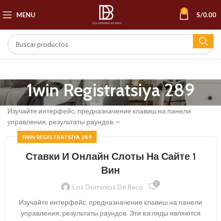
0
MENU
S/
0.00
1win Registratsiya 289
Изучайте интерфейс, предназначение клавиш на панели
управления, результаты раундов. –
1WIN REGISTRATSIYA 289
Ставки И Онлайн Слоты На Сайте 1
Вин
0
Los Dominios De Baco
Изучайте интерфейс, предназначение клавиш на панели
управления, результаты раундов. Эти взгляды являются