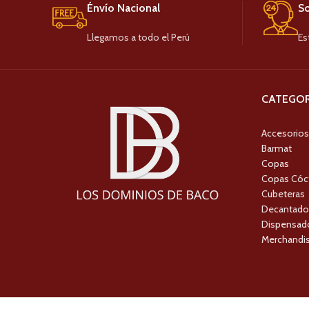
Énvío Nacional
So
Llegamos a todo el Perú
Es
CATEGOR
Accesorios
Barmat
Copas
Copas Cóc
Cubeteras
Decantado
Dispensado
Merchandis