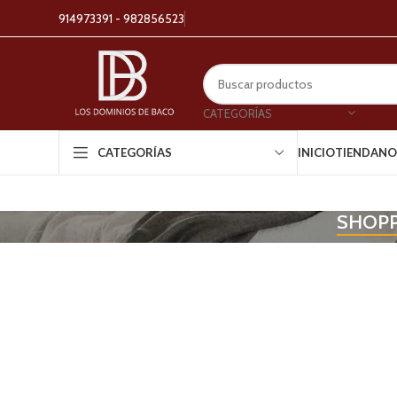
914973391 - 982856523
CATEGORÍAS
INICIO
TIENDA
NO
CATEGORÍAS
SHOPP