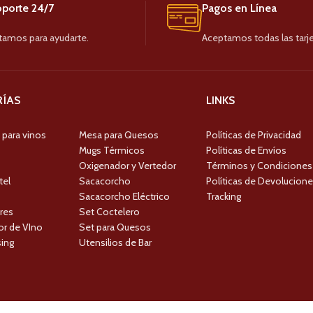
porte 24/7
Pagos en Línea
tamos para ayudarte.
Aceptamos todas las tarje
ÍAS
LINKS
 para vinos
Mesa para Quesos
Políticas de Privacidad
Mugs Térmicos
Políticas de Envíos
Oxigenador y Vertedor
Términos y Condiciones
tel
Sacacorcho
Políticas de Devolucion
Sacacorcho Eléctrico
Tracking
res
Set Coctelero
r de VIno
Set para Quesos
ing
Utensilios de Bar