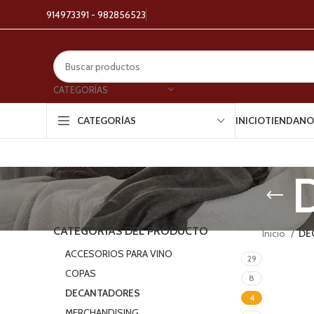
914973391 - 982856523
CATEGORÍAS
INICIO
TIENDA
NO
CATEGORÍAS
CATEGORÍAS DEL PRODUCTO
Inicio
DE
ACCESORIOS PARA VINO
29
COPAS
8
DECANTADORES
4
MERCHANDISING