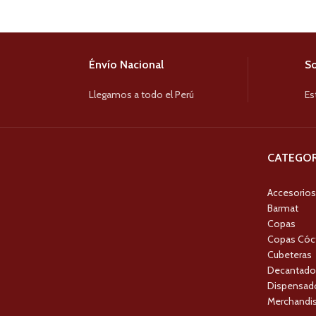
Énvío Nacional
So
Llegamos a todo el Perú
Es
CATEGOR
Accesorios
Barmat
Copas
Copas Cóc
Cubeteras
Decantado
Dispensado
Merchandis