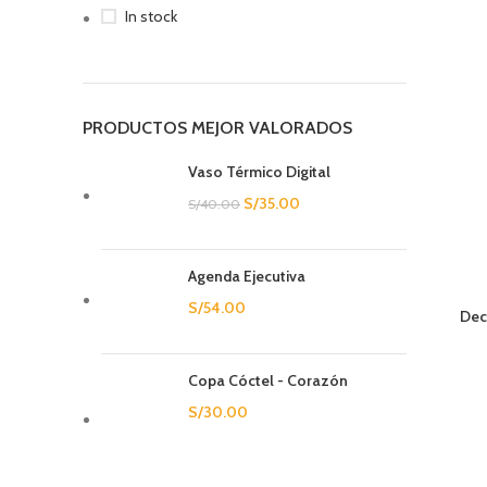
In stock
PRODUCTOS MEJOR VALORADOS
Vaso Térmico Digital
S/
35.00
S/
40.00
Agenda Ejecutiva
S/
54.00
Dec
Copa Cóctel - Corazón
S/
30.00