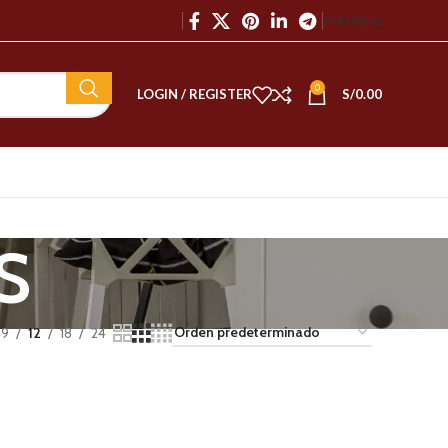
TRACKING
0
LOGIN / REGISTER
S/
0.00
S
9
12
18
24