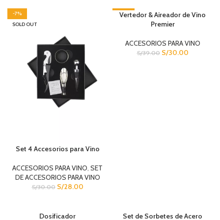
-7%
-23%
Vertedor & Aireador de Vino
Premier
SOLD OUT
ACCESORIOS PARA VINO
S/
30.00
S/
39.00
Set 4 Accesorios para Vino
ACCESORIOS PARA VINO
,
SET
DE ACCESORIOS PARA VINO
S/
28.00
S/
30.00
Dosificador
Set de Sorbetes de Acero