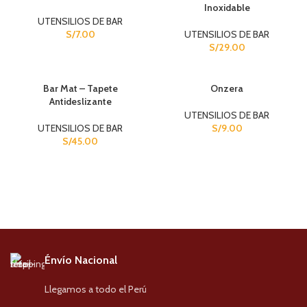
Inoxidable
UTENSILIOS DE BAR
S/
7.00
UTENSILIOS DE BAR
S/
29.00
SOLD OUT
Bar Mat – Tapete
Onzera
Antideslizante
UTENSILIOS DE BAR
UTENSILIOS DE BAR
S/
9.00
S/
45.00
https://seoprofy.kz/luchshie-bukmekerskie-kontory-kazakhstana-
chto-nuzhno-znat-o-provayderakh/
Énvío Nacional
Llegamos a todo el Perú