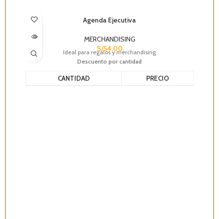
SOLD OUT
Agenda Ejecutiva
MERCHANDISING
S/
54.00
Ideal para regalos y merchandising
Descuento por cantidad
CANTIDAD
PRECIO
6 - 11
S/
38.50
12+
S/
28.32