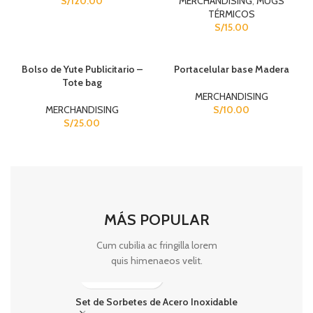
S/
120.00
MERCHANDISING
,
MUGS
TÉRMICOS
S/
15.00
Bolso de Yute Publicitario –
Portacelular base Madera
Tote bag
MERCHANDISING
MERCHANDISING
S/
10.00
S/
25.00
MÁS POPULAR
Cum cubilia ac fringilla lorem
quis himenaeos velit.
Set de Sorbetes de Acero Inoxidable
SOLD OUT
Agen