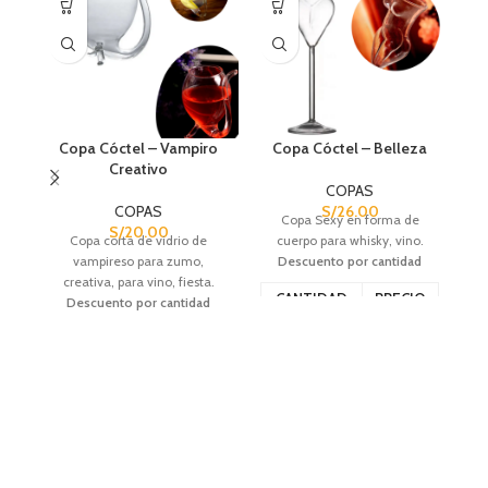
Copa Cóctel – Vampiro
Copa Cóctel – Belleza
Creativo
COPAS
COPAS
S/
26.00
Copa Sexy en forma de
S/
20.00
C
Copa corta de vidrio de
cuerpo para whisky, vino.
vampireso para zumo,
Descuento por cantidad
creativa, para vino, fiesta.
CANTIDAD
PRECIO
Descuento por cantidad
Co
6 - 12
S/
25.00
CANTIDAD
PRECIO
13 - 24
S/
24.00
6 - 12
S/
19.00
25+
S/
22.50
13 - 24
S/
18.00
25+
S/
17.00