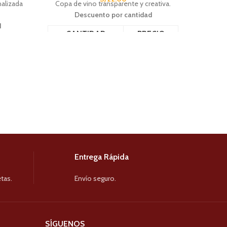
nalizada
Copa de vino transparente y creativa.
Descuento por cantidad
d
CANTIDAD
PRECIO
CIO
6 - 12
S/
18.00
5.00
13 - 24
S/
17.00
4.00
25+
S/
16.00
2.50
Entrega Rápida
tas.
Envío seguro.
SÍGUENOS