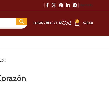
TRACKING
0
LOGIN / REGISTER
S/
0.00
azón
Corazón