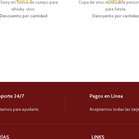
Sexy en forma de cuerpo para
Copa de vino reutilizable perso
whisky, vino.
para fiesta.
Descuento por cantidad
Descuento por cantida
ANTIDAD
PRECIO
CANTIDAD
PRE
6 - 12
S/
25.00
6 - 12
S/
2
13 - 24
S/
24.00
13 - 24
S/
2
25+
S/
22.50
25+
S/
2
porte 24/7
Pagos en Línea
tamos para ayudarte.
Aceptamos todas las tarje
ÍAS
LINKS