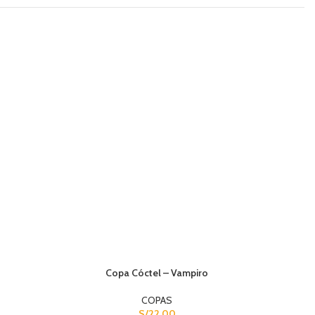
Copa Cóctel – Vampiro
COPAS
S/
22.00