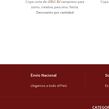
Copa corta de vidrio de vampireso para
Copa 
zumo, creativa, para vino, fiesta.
Descuento por cantidad
CANTIDAD
PRECIO
C
6 - 12
S/
19.00
13 - 24
S/
18.00
25+
S/
17.00
Énvío Nacional
So
Llegamos a todo el Perú
Es
CATEGOR