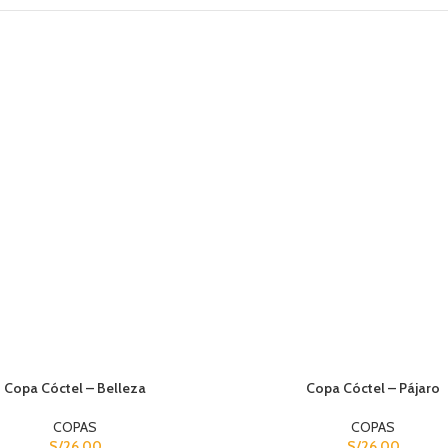
Copa Cóctel – Belleza
Copa Cóctel – Pájaro
COPAS
COPAS
S/
26.00
S/
26.00