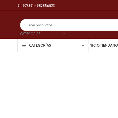
914973391 - 982856523
CATEGORÍAS
INICIO
TIENDA
NO
CATEGORÍAS