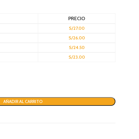
PRECIO
S/
27.00
S/
26.00
S/
24.50
S/
23.00
AÑADIR AL CARRITO