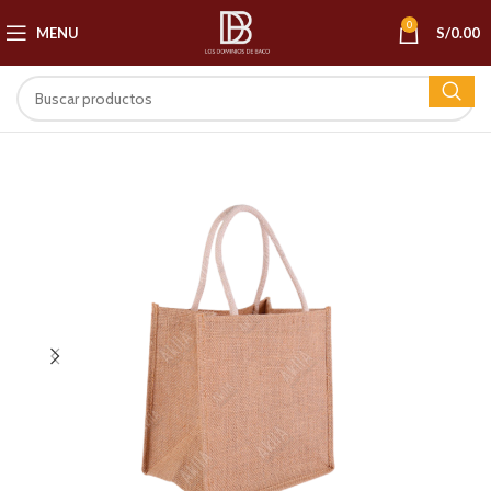
0
MENU
S/
0.00