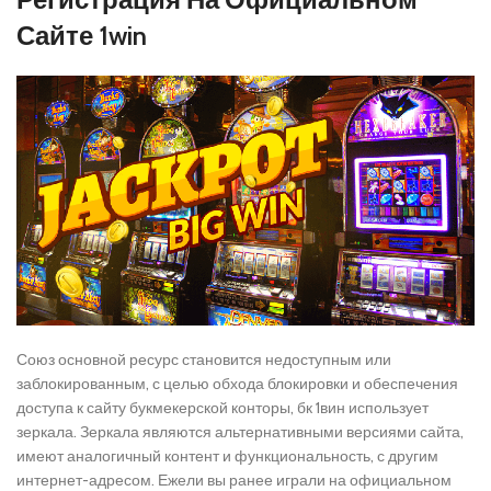
Сайте 1win
Союз основной ресурс становится недоступным или
заблокированным, с целью обхода блокировки и обеспечения
доступа к сайту букмекерской конторы, бк 1вин использует
зеркала. Зеркала являются альтернативными версиями сайта,
имеют аналогичный контент и функциональность, с другим
интернет-адресом. Ежели вы ранее играли на официальном