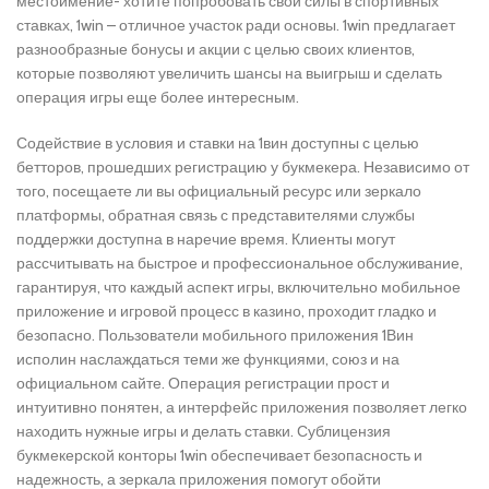
местоимение- хотите попробовать свои силы в спортивных
ставках, 1win – отличное участок ради основы. 1win предлагает
разнообразные бонусы и акции с целью своих клиентов,
которые позволяют увеличить шансы на выигрыш и сделать
операция игры еще более интересным.
Содействие в условия и ставки на 1вин доступны с целью
бетторов, прошедших регистрацию у букмекера. Независимо от
того, посещаете ли вы официальный ресурс или зеркало
платформы, обратная связь с представителями службы
поддержки доступна в наречие время. Клиенты могут
рассчитывать на быстрое и профессиональное обслуживание,
гарантируя, что каждый аспект игры, включительно мобильное
приложение и игровой процесс в казино, проходит гладко и
безопасно. Пользователи мобильного приложения 1Вин
исполин наслаждаться теми же функциями, союз и на
официальном сайте. Операция регистрации прост и
интуитивно понятен, а интерфейс приложения позволяет легко
находить нужные игры и делать ставки. Сублицензия
букмекерской конторы 1win обеспечивает безопасность и
надежность, а зеркала приложения помогут обойти