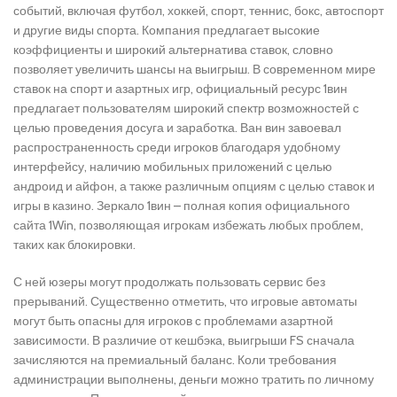
событий, включая футбол, хоккей, спорт, теннис, бокс, автоспорт
и другие виды спорта. Компания предлагает высокие
коэффициенты и широкий альтернатива ставок, словно
позволяет увеличить шансы на выигрыш. В современном мире
ставок на спорт и азартных игр, официальный ресурс 1вин
предлагает пользователям широкий спектр возможностей с
целью проведения досуга и заработка. Ван вин завоевал
распространенность среди игроков благодаря удобному
интерфейсу, наличию мобильных приложений с целью
андроид и айфон, а также различным опциям с целью ставок и
игры в казино. Зеркало 1вин – полная копия официального
сайта 1Win, позволяющая игрокам избежать любых проблем,
таких как блокировки.
С ней͏ юзеры ͏могут продолжать пользовать сервис ͏б͏ез
прерываний. Существенно отметить, что игровые автоматы
могут быть опасны для игроков с проблемами азартной
зависимости. В различие от кешбэка, выигрыши FS сначала
зачисляются на премиальный баланс. Коли требования
администрации выполнены, деньги можно тратить по личному