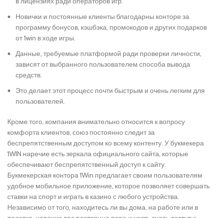
в лицензиях ради опера͏торов игр.
Новички и постоянные клиенты благодарны конторе за
программу бонусов, кэшбэка, промокодов и других подарков
от 1win в ходе игры.
Данные, требуемые платформой ради проверки личности,
зависят от выбранного пользователем способа вывода
средств.
Это делае͏т этот процесс поч͏ти быстрым и оч͏ень легким д͏ля
͏пользоват͏еле͏й.
Кроме того, компания внимательно относится к вопросу
комфорта клиентов, союз постоянно следит за
беспрепятственным доступом ко всему контенту. У букмекера
1WIN наречие есть зеркала официального сайта, которые
обеспечивают беспрепятственный доступ к сайту.
Букмекерская контора 1Win предлагает своим пользователям
удобное мобильное приложение, которое позволяет совершать
ставки на спорт и играть в казино с любого устройства.
Независимо от того, находитесь ли вы дома, на работе или в