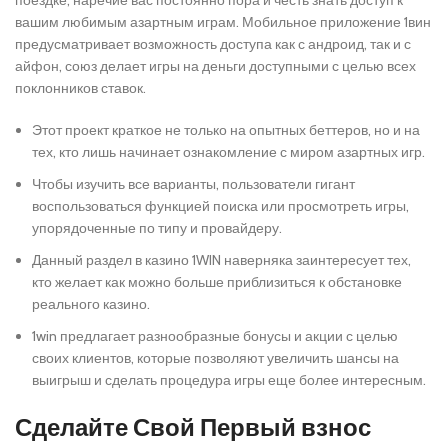
поездке, наречие вас постоянно пора и честь знать доступ к
вашим любимым азартным играм. Мобильное приложение 1вин
предусматривает возможность доступа как с андроид, так и с
айфон, союз делает игры на деньги доступными с целью всех
поклонников ставок.
Этот проект краткое не только на опытных беттеров, но и на
тех, кто лишь начинает ознакомление с миром азартных игр.
Чтобы изучить все варианты, пользователи гигант
воспользоваться функцией поиска или просмотреть игры,
упорядоченные по типу и провайдеру.
Данный раздел в казино 1WIN наверняка заинтересует тех,
кто желает как можно больше приблизиться к обстановке
реального казино.
1win предлагает разнообразные бонусы и акции с целью
своих клиентов, которые позволяют увеличить шансы на
выигрыш и сделать процедура игры еще более интересным.
Сделайте Свой Первый взнос