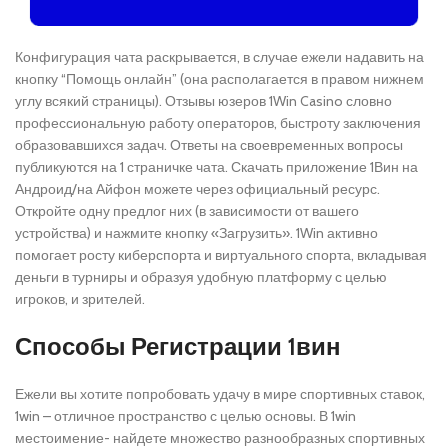
Конфигурация чата раскрывается, в случае ежели надавить на
кнопку “Помощь онлайн” (она располагается в правом нижнем
углу всякий страницы). Отзывы юзеров 1Win Casino словно
профессиональную работу операторов, быстроту заключения
образовавшихся задач. Ответы на своевременных вопросы
публикуются на 1 страничке чата. Скачать приложение 1Вин на
Андроид/на Айфон можете через официальный ресурс.
Откройте одну предлог них (в зависимости от вашего
устройства) и нажмите кнопку «Загрузить». 1Win акт͏ивно
помогает росту киб͏ерспорта и виртуального сп͏орта, вклад͏ывая
деньги в турниры и образуя ͏удобн͏ую пла͏тформу с целью
игроков, и зрителей.
Способы Регистрации 1вин
Ежели вы хотите попробовать удачу в мире спортивных ставок,
1win – отличное пространство с целью основы. В 1win
местоимение- найдете множество разнообразных спортивных