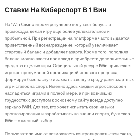
Ставки На Киберспорт В 1 Вин
На 1Win Casino игроки регулярно получают бонусы и
промокоды, делая игру ещё более увлекательной и
прибыльной. При регистрации на платформе часто выдается
приветственный вознаграждение, который увеличивает
стартовый баланс и добавляет азарта. Кроме того, пополняя
баланс, можно ввести промокод и приобрести дополнительные
средства с целью игры. Официальный ресурс 1Win привлекает
игроков продуманной организацией игрового процесса,
формируя безопасную и захватывающую среду ради азартных
игр и ставок на спорт. Именно здесь каждый игрок способен
насладиться играми в полной мере, а при возникших
трудностях с доступом к основному сайту всегда доступно
зеркало 1WIN. Для тех, кто хочет испытать свои навыки
прогнозирования и зарабатывать на знании спорта, букмекер
1Win – отменный выбор.
Пользователи имеют возможность контролировать свои счета,