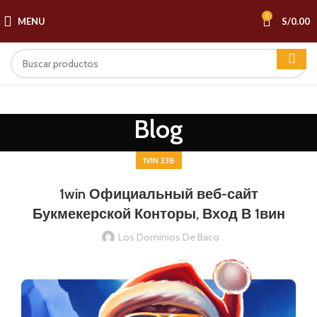
0
MENU
S/
0.00
Blog
1VIN 338
1win Официальный веб-сайт
Букмекерской Конторы, Вход В 1вин
Los Dominios De Baco