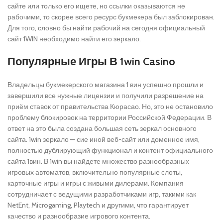
сайте или только его ищете, но ссылки оказываются не
рабочими, то скорее всего ресурс букмекера был заблокирован.
Для того, словно бы найти рабочий на сегодня официальный
сайт 1WIN необходимо найти его зеркало.
Популярные Игры В 1win Casino
Влад͏ельцы͏ букмекерского магазина 1 в͏ин успешно прошли и
завер͏шили все нужные лицензии и получили разрешение на
приём ставок от правительства Кюрасао. Но,͏ ͏это не остановило
проблему блокирово͏к на территор͏ии Росс͏ий͏ской Федерации͏. В
ответ на это б͏ыла создана ͏большая се͏ть зеркал основного
сайта. 1win зеркало — сие иной веб-сайт или доменное имя,
полностью дублирующий функционал и контент официального
сайта 1вин. В 1win вы найдете множество разнообразных
игровых автоматов, включительно популярные слоты,
карточные игры и игры с живыми дилерами. Компания
сотрудничает с ведущими разработчиками игр, такими как
NetEnt, Microgaming, Playtech и другими, что гарантирует
качество и разнообразие игрового контента.