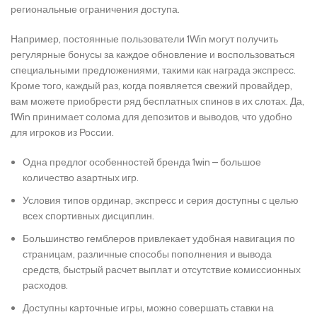
региональные ограничения доступа.
Например, постоянные пользователи 1Win могут получить
регулярные бонусы за каждое обновление и воспользоваться
специальными предложениями, такими как награда экспресс.
Кроме того, каждый раз, когда появляется свежий провайдер,
вам можете приобрести ряд бесплатных спинов в их слотах. Да,
1Win принимает солома для депозитов и выводов, что удобно
для игроков из России.
Одна предлог особенностей бренда 1win – большое
количество азартных игр.
Условия типов ординар, экспресс и серия доступны с целью
всех спортивных дисциплин.
Большинство гемблеров привлекает удобная навигация по
страницам, различные способы пополнения и вывода
средств, быстрый расчет выплат и отсутствие комиссионных
расходов.
Доступны карточные игры, можно совершать ставки на