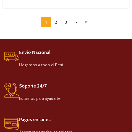
1
2
3
›
»
Énvío Nacional
Llegamos a todo el Perú
Soporte 24/7
Estamos para ayudarte.
Pagos en Línea