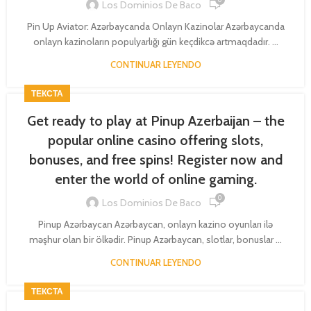
Los Dominios De Baco
Pin Up Aviator: Azərbaycanda Onlayn Kazinolar Azərbaycanda
onlayn kazinoların populyarlığı gün keçdikcə artmaqdadır. ...
CONTINUAR LEYENDO
ТЕКСТА
Get ready to play at Pinup Azerbaijan – the
popular online casino offering slots,
bonuses, and free spins! Register now and
enter the world of online gaming.
0
Los Dominios De Baco
Pinup Azərbaycan Azərbaycan, onlayn kazino oyunları ilə
məşhur olan bir ölkədir. Pinup Azərbaycan, slotlar, bonuslar ...
CONTINUAR LEYENDO
ТЕКСТА