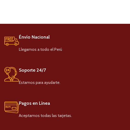
Énvío Nacional
Llegamos a todo el Perú
Soporte 24/7
Estamos para ayudarte.
Pagos en Línea
Aceptamos todas las tarjetas.