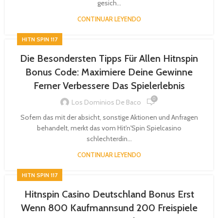
gesich...
CONTINUAR LEYENDO
HITN SPIN 117
Die Besondersten Tipps Für Allen Hitnspin
Bonus Code: Maximiere Deine Gewinne
Ferner Verbessere Das Spielerlebnis
0
Los Dominios De Baco
Sofern das mit der absicht, sonstige Aktionen und Anfragen
behandelt, merkt das vom Hit'n'Spin Spielcasino
schlechterdin...
CONTINUAR LEYENDO
HITN SPIN 117
Hitnspin Casino Deutschland Bonus Erst
Wenn 800 Kaufmannsund 200 Freispiele