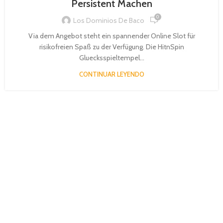
Persistent Machen
0
Los Dominios De Baco
Via dem Angebot steht ein spannender Online Slot für
risikofreien Spaß zu der Verfügung. Die HitnSpin
Gluecksspieltempel...
CONTINUAR LEYENDO