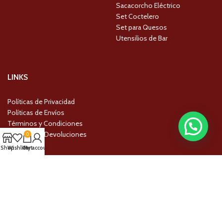
Sacacorcho Eléctrico
Set Coctelero
Set para Quesos
Utensilios de Bar
LINKS
Políticas de Privacidad
Políticas de Envíos
Términos y Condiciones
Políticas de Devoluciones
0
Tracking
Shop
Wishlist
Cart
My account
SÍGUENOS