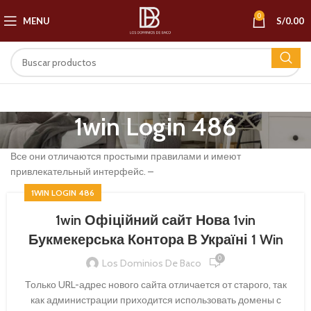
0
MENU
S/
0.00
1win Login 486
Все они отличаются простыми правилами и имеют
привлекательный интерфейс. –
1WIN LOGIN 486
1win Офіційний сайт Нова 1vin
Букмекерська Контора В Україні 1 Win
0
Los Dominios De Baco
Только URL-адрес нового сайта отличается от старого, так
как администрации приходится использовать домены с