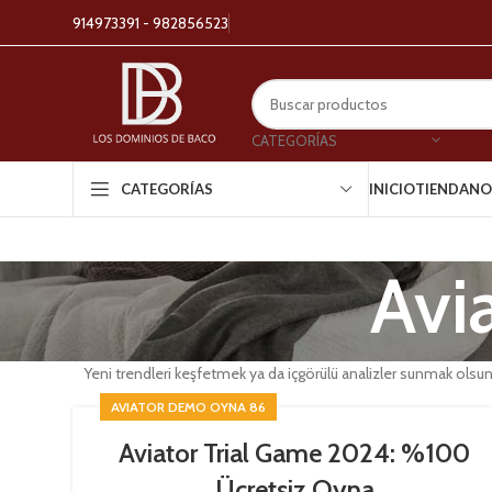
914973391 - 982856523
CATEGORÍAS
INICIO
TIENDA
NO
CATEGORÍAS
Avi
Yeni trendleri keşfetmek ya da içgörülü analizler sunmak olsun
AVIATOR DEMO OYNA 86
Aviator Trial Game 2024: %100
Ücretsiz Oyna