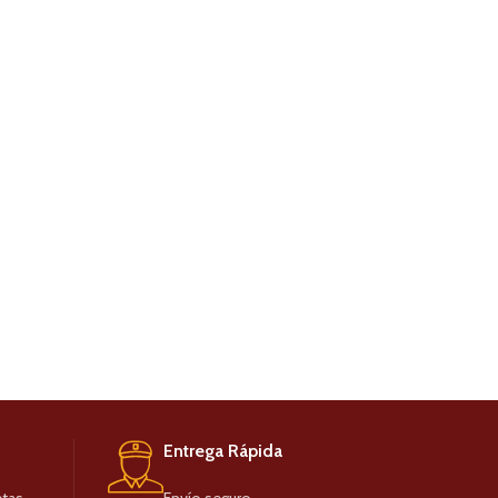
Entrega Rápida