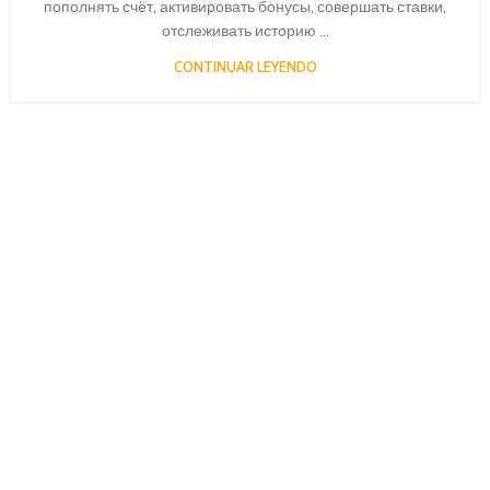
пополнять счёт, активировать бонусы, совершать ставки,
отслеживать историю ...
CONTINUAR LEYENDO