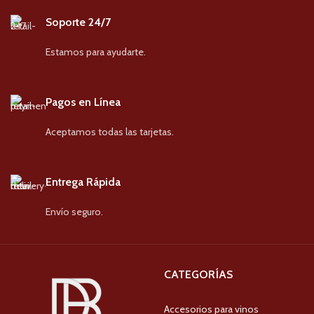
Soporte 24/7
Estamos para ayudarte.
Pagos en Línea
Aceptamos todas las tarjetas.
Entrega Rápida
Envío seguro.
CATEGORÍAS
Accesorios para vinos