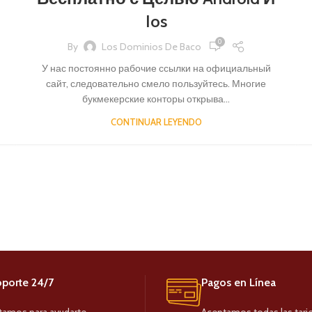
Ios
0
By
Los Dominios De Baco
У нас постоянно рабочие ссылки на официальный
сайт, следовательно смело пользуйтесь. Многие
букмекерские конторы открыва...
CONTINUAR LEYENDO
porte 24/7
Pagos en Línea