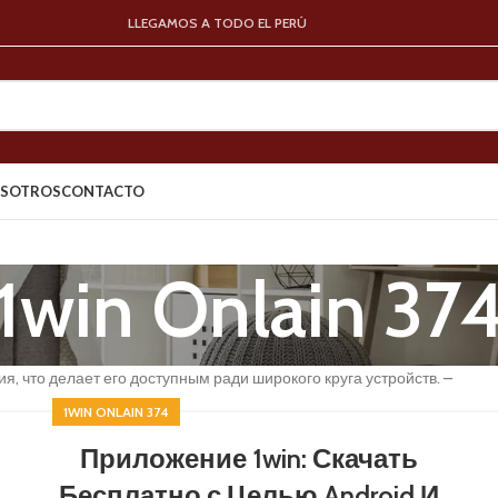
LLEGAMOS A TODO EL PERÚ
SOTROS
CONTACTO
1win Onlain 37
 что делает его доступным ради широкого круга устройств. –
1WIN ONLAIN 374
Приложение 1win: Скачать
Бесплатно с Целью Android И