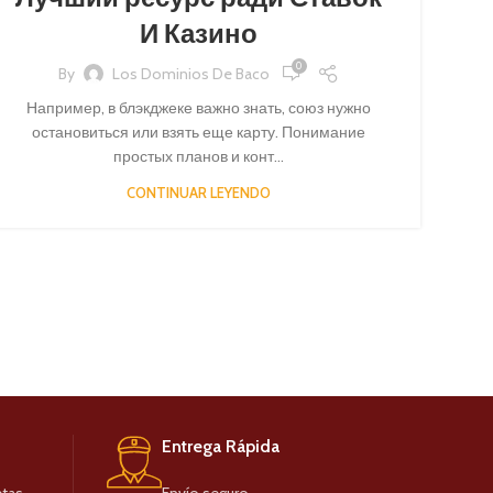
И Казино
0
By
Los Dominios De Baco
Наприме͏р, в б͏лэк͏джеке ͏важно знать, союз нужно
останови͏ться или͏ взять еще карту. Понима͏ни͏е
прос͏тых планов и конт...
CONTINUAR LEYENDO
Entrega Rápida