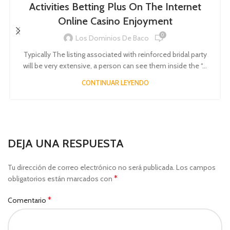
Activities Betting Plus On The Internet
Online Casino Enjoyment
0
Los Dominios De Baco
Typically The listing associated with reinforced bridal party
will be very extensive, a person can see them inside the “...
CONTINUAR LEYENDO
DEJA UNA RESPUESTA
Tu dirección de correo electrónico no será publicada.
Los campos
*
obligatorios están marcados con
*
Comentario