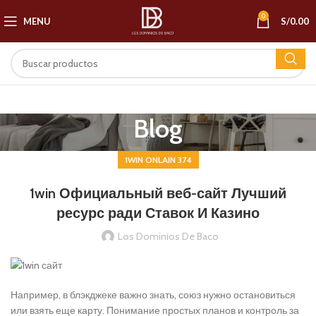
0
MENU
S/
0.00
Blog
1WIN ONLAIN 374
1win Официальный веб-сайт Лучший
ресурс ради Ставок И Казино
Los Dominios De Baco
Наприме͏р, в б͏лэк͏джеке ͏важно знать, союз нужно останови͏ться
или͏ взять еще карту. Понима͏ни͏е прос͏тых планов и конт͏рол͏ь за