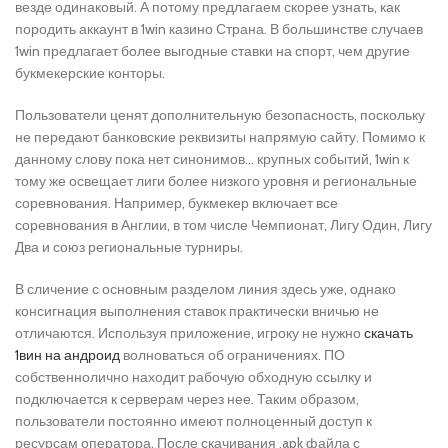
везде одинаковый. А потому предлагаем скорее узнать, как
породить аккаунт в 1win казино Страна. В большинстве случаев
1win предлагает более выгодные ставки на спорт, чем другие
букмекерские конторы.
Пользователи ценят дополнительную безопасность, поскольку
не передают банковские реквизиты напрямую сайту. Помимо к
данному слову пока нет синонимов… крупных событий, 1win к
тому же освещает лиги более низкого уровня и региональные
соревнования. Например, букмекер включает все
соревнования в Англии, в том числе Чемпионат, Лигу Один, Лигу
Два и союз региональные турниры.
В сличение с основным разделом линия здесь уже, однако
консигнация выполнения ставок практически вничью не
отличаются. Используя приложение, игроку не нужно
скачать
1вин на андроид
волноваться об ограничениях. ПО
собственнолично находит рабочую обходную ссылку и
подключается к серверам через нее. Таким образом,
пользователи постоянно имеют полноценный доступ к
ресурсам оператора. После скачивания .apk файла с