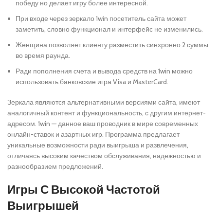
победу ͏но ͏делает игру более интересной.
При входе через зеркало 1win посетитель сайта может
заметить, словно функционал и интерфейс не изменились.
Женщина позволяет клиенту разместить синхронно 2 суммы
во время раунда.
Ради пополнения счета и вывода средств на 1win можно
использовать банковские игра Visa и MasterCard.
Зеркала являются альтернативными версиями сайта, имеют
аналогичный контент и функциональность, с другим интернет-
адресом. 1win — данное ваш проводник в мире современных
онлайн-ставок и азартных игр. Программа предлагает
уникальные возможности ради выигрыша и развлечения,
отличаясь высоким качеством обслуживания, надежностью и
разнообразием предложений.
Игры С Высокой Частотой
Выигрышей