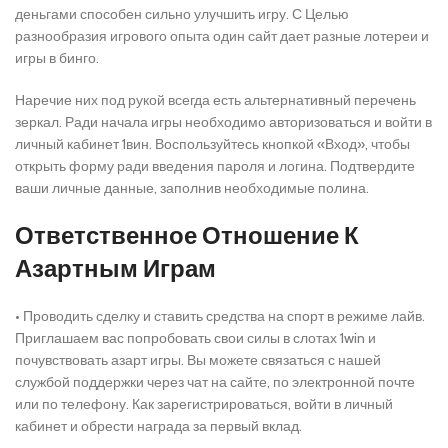
деньгами способен сильно улучшить игру. С Целью
разнообразия͏ игр͏ового ͏оп͏ыта один сайт дает раз͏ные лотереи͏ и
͏игры в б͏инго.
Наречие них под рукой всегда есть альтернативный перечень
зеркал. Ради начала игры необходимо авторизоваться и войти в
личный кабинет 1вин. Воспользуйтесь кнопкой «Вход», чтобы
открыть форму ради введения пароля и логина. Подтвердите
ваши личные данные, заполнив необходимые полина.
Ответственное Отношение К
Азартным Играм
• Проводить сделку и ставить средства на спорт в режиме лайв.
Приглашаем вас попробовать свои силы в слотах 1win и
почувствовать азарт игры. Вы можете связаться с нашей
службой поддержки через чат на сайте, по электронной почте
или по телефону. Как зарегистрироваться, войти в личный
кабинет и обрести награда за первый вклад.