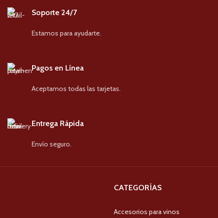
Soporte 24/7
Estamos para ayudarte.
Pagos en Línea
Aceptamos todas las tarjetas.
Entrega Rápida
Envío seguro.
CATEGORÍAS
Accesorios para vinos