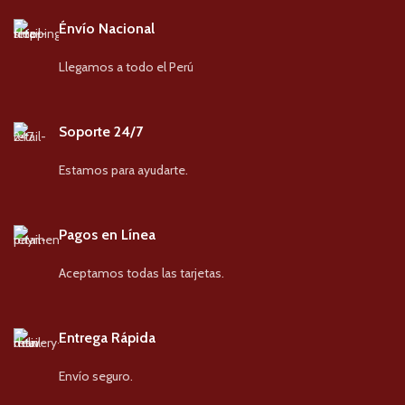
Énvío Nacional
Llegamos a todo el Perú
Soporte 24/7
Estamos para ayudarte.
Pagos en Línea
Aceptamos todas las tarjetas.
Entrega Rápida
Envío seguro.