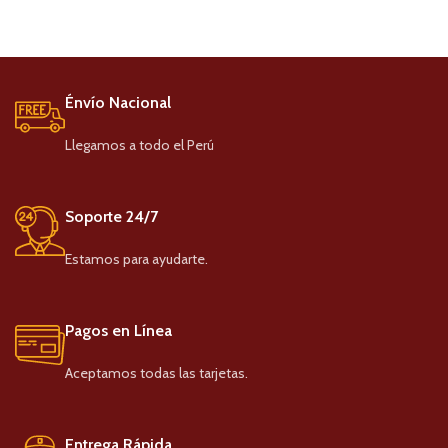
Énvío Nacional
Llegamos a todo el Perú
Soporte 24/7
Estamos para ayudarte.
Pagos en Línea
Aceptamos todas las tarjetas.
Entrega Rápida