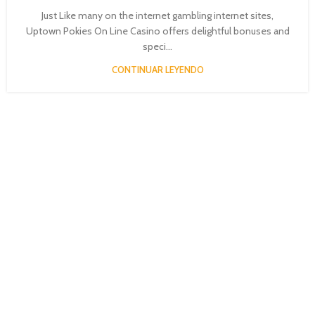
Just Like many on the internet gambling internet sites,
Uptown Pokies On Line Casino offers delightful bonuses and
speci...
CONTINUAR LEYENDO