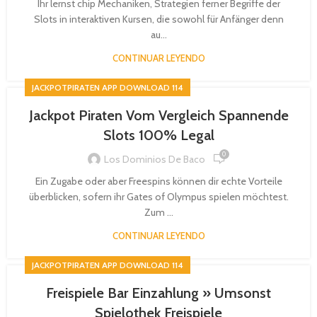
Ihr lernst chip Mechaniken, Strategien ferner Begriffe der
Slots in interaktiven Kursen, die sowohl für Anfänger denn
au...
CONTINUAR LEYENDO
JACKPOTPIRATEN APP DOWNLOAD 114
Jackpot Piraten Vom Vergleich Spannende
Slots 100% Legal
0
Los Dominios De Baco
Ein Zugabe oder aber Freespins können dir echte Vorteile
überblicken, sofern ihr Gates of Olympus spielen möchtest.
Zum ...
CONTINUAR LEYENDO
JACKPOTPIRATEN APP DOWNLOAD 114
Freispiele Bar Einzahlung » Umsonst
Spielothek Freispiele