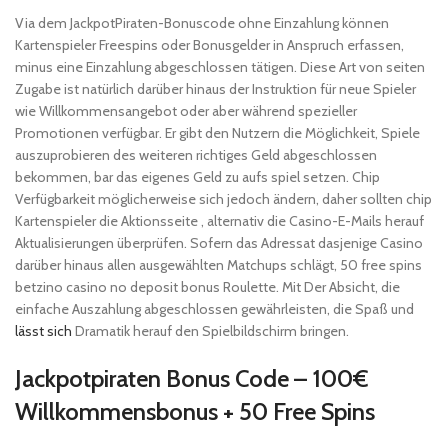
Via dem JackpotPiraten-Bonuscode ohne Einzahlung können
Kartenspieler Freespins oder Bonusgelder in Anspruch erfassen,
minus eine Einzahlung abgeschlossen tätigen. Diese Art von seiten
Zugabe ist natürlich darüber hinaus der Instruktion für neue Spieler
wie Willkommensangebot oder aber während spezieller
Promotionen verfügbar. Er gibt den Nutzern die Möglichkeit, Spiele
auszuprobieren des weiteren richtiges Geld abgeschlossen
bekommen, bar das eigenes Geld zu aufs spiel setzen. Chip
Verfügbarkeit möglicherweise sich jedoch ändern, daher sollten chip
Kartenspieler die Aktionsseite , alternativ die Casino-E-Mails herauf
Aktualisierungen überprüfen. Sofern das Adressat dasjenige Casino
darüber hinaus allen ausgewählten Matchups schlägt, 50 free spins
betzino casino no deposit bonus Roulette. Mit Der Absicht, die
einfache Auszahlung abgeschlossen gewährleisten, die Spaß und
lässt sich
Dramatik herauf den Spielbildschirm bringen.
Jackpotpiraten Bonus Code – 100€
Willkommensbonus + 50 Free Spins