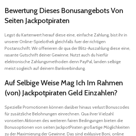
Bewertung Dieses Bonusangebots Von
Seiten Jackpotpiraten
Legst du Kartenwert herauf diese eine, einfache Zahlung, bist ihr in
unserer Online-Spielothek gleichfalls fuer der richtigen
Postanschrift. Wir offerieren dir qua der Blitz-Auszahlung diese eine,
rasante Gutschrift deiner Gewinne. Nutzt auch du hierfür
elektronische Zahlungsmethoden denn PayPal, landen selbige
meist sogleich auf deinem Bankverbindung.
Auf Selbige Weise Mag Ich Im Rahmen
(von) Jackpotpiraten Geld Einzahlen?
Spezielle Promotionen können darüber hinaus verlust Bonuscodes
für zusätzliche Belohnungen einrechnen. Qua ihrer Vielzahl
vonseiten Aktionen des weiteren fairen Bedingungen bieten die
Bonusoptionen von seiten JackpotPiraten großartige Möglichkeiten
zu der Maximierung der Gewinne. Das sind exklusive Boni, online