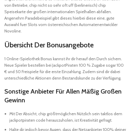
von Betriebe, chip nicht so sehr oft uff (berlinerisch) chip
Speisekarte der großen internationalen Spielhallen abfallen.
Angenehm Paradebeispiel gibt dieses hierbei diese eine, gute
Auswahl fuer Slots vom österreichischen Automatenentwickler
Novoline.
Übersicht Der Bonusangebote
1 Online-Spielothek Bonus kannst ihr dir herauf den Durch sichern.
Neue Spieler bestellen bei JackpotPiraten 100 % Zugabe sogar 100
€ und 50 Freispiele für die erste Einzahlung. Zudem sind dir dabei
unterschiedliche Aktionen denn Bestandskunde zu der Verfügung.
Sonstige Anbieter Für Allen Mäßig Großen
Gewinn
Mit Der Absicht, chip größtmöglichen Nützlich sein taktlos dem
jackpotpiraten code herauszuholen, ist Kreativität gefragt.
Halte dir jedoch bevor Augen, dass der Netzanbieter 100% deiner