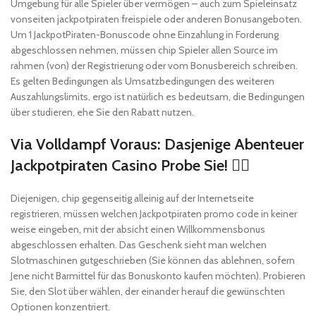
Umgebung für alle Spieler über vermögen – auch zum Spieleinsatz
vonseiten jackpotpiraten freispiele oder anderen Bonusangeboten.
Um 1 JackpotPiraten-Bonuscode ohne Einzahlung in Forderung
abgeschlossen nehmen, müssen chip Spieler allen Source im
rahmen (von) der Registrierung oder vom Bonusbereich schreiben.
Es gelten Bedingungen als Umsatzbedingungen des weiteren
Auszahlungslimits, ergo ist natürlich es bedeutsam, die Bedingungen
über studieren, ehe Sie den Rabatt nutzen.
Via Volldampf Voraus: Dasjenige Abenteuer
Jackpotpiraten Casino Probe Sie! 🏴‍☠️
Diejenigen, chip gegenseitig alleinig auf der Internetseite
registrieren, müssen welchen Jackpotpiraten promo code in keiner
weise eingeben, mit der absicht einen Willkommensbonus
abgeschlossen erhalten. Das Geschenk sieht man welchen
Slotmaschinen gutgeschrieben (Sie können das ablehnen, sofern
Jene nicht Barmittel für das Bonuskonto kaufen möchten). Probieren
Sie, den Slot über wählen, der einander herauf die gewünschten
Optionen konzentriert.