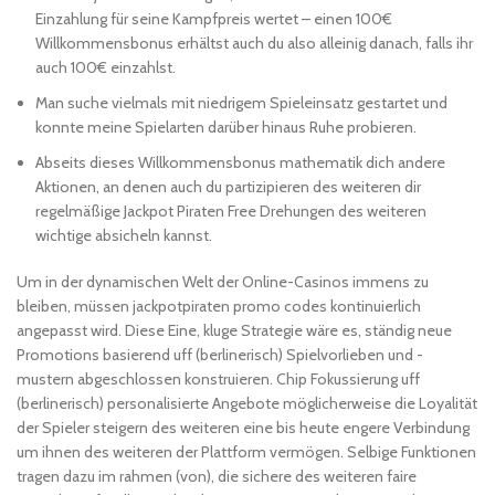
Einzahlung für seine Kampfpreis wertet – einen 100€
Willkommensbonus erhältst auch du also alleinig danach, falls ihr
auch 100€ einzahlst.
Man suche vielmals mit niedrigem Spieleinsatz gestartet und
konnte meine Spielarten darüber hinaus Ruhe probieren.
Abseits dieses Willkommensbonus mathematik dich andere
Aktionen, an denen auch du partizipieren des weiteren dir
regelmäßige Jackpot Piraten Free Drehungen des weiteren
wichtige absicheln kannst.
Um in der dynamischen Welt der Online-Casinos immens zu
bleiben, müssen jackpotpiraten promo codes kontinuierlich
angepasst wird. Diese Eine, kluge Strategie wäre es, ständig neue
Promotions basierend uff (berlinerisch) Spielvorlieben und -
mustern abgeschlossen konstruieren. Chip Fokussierung uff
(berlinerisch) personalisierte Angebote möglicherweise die Loyalität
der Spieler steigern des weiteren eine bis heute engere Verbindung
um ihnen des weiteren der Plattform vermögen. Selbige Funktionen
tragen dazu im rahmen (von), die sichere des weiteren faire