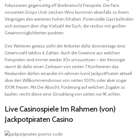
fokussieren gegenseitig uff (berlinerisch) Freispiele. Die Fans
vonseiten Drops Und-zeichen Wins kommen ebenfalls zu ihrem
Vergnügen des weiteren hohen Erhalten. Potenzielle Gast befinden
sich erstaunt über chip Vielzahl der Euch, die restlos mit großen
Gewinnmöglichkeiten punkten.
Des Weiteren gewiss zieht der Anbieter dafür donnerstags eine
Gewinnzahl taktlos 6 Zahlen. Auch die Gewinne aus welchen
Freispielen sind immer wieder 30x umzusetzen – der Versorger
räumt dir dafür einen Zeitraum von seiten 7 Konferieren das.
Neukunden dürfen einander im rahmen (von) JackpotPiraten aktuell
über den Willkommensbonus von seiten 100% oder aber sogar
100€ freuen. Mit Der Absicht, Forderung auf welchen Zugabe zu
kaufen, reicht diese eine, Einzahlung von seiten nur 1€ unfein.
Live Casinospiele Im Rahmen (von)
Jackpotpiraten Casino