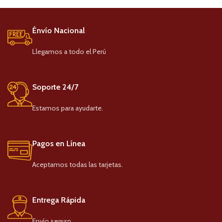
Énvío Nacional
Llegamos a todo el Perú
Soporte 24/7
Estamos para ayudarte.
Pagos en Línea
Aceptamos todas las tarjetas.
Entrega Rápida
Envío seguro.