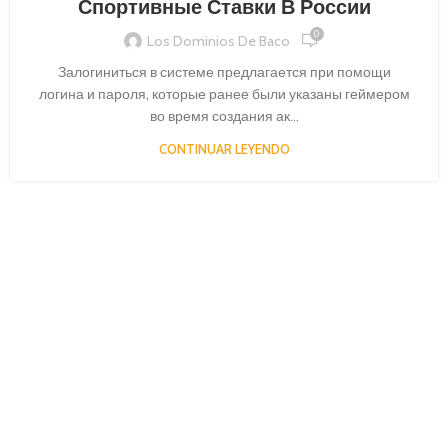
Спортивные Ставки В России
0
Los Dominios De Baco
Залогиниться в системе предлагается при помощи
логина и пароля, которые ранее были указаны геймером
во время создания ак...
CONTINUAR LEYENDO