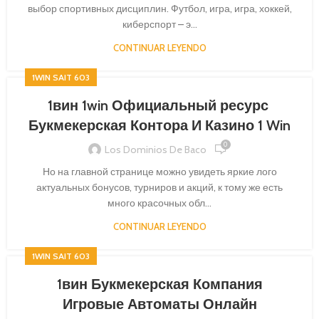
выбор спортивных дисциплин. Футбол, игра, игра, хоккей,
киберспорт – э...
CONTINUAR LEYENDO
1WIN SAIT 603
1вин 1win Официальный ресурс ️
Букмекерская Контора И Казино 1 Win
0
Los Dominios De Baco
Но на главной странице можно увидеть яркие лого
актуальных бонусов, турниров и акций, к тому же есть
много красочных обл...
CONTINUAR LEYENDO
1WIN SAIT 603
1вин Букмекерская Компания
Игровые Автоматы Онлайн