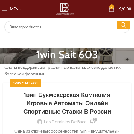
0
MENU
S/
0.00
1win Sait 603
Слоты поддерживают различные валюты, словно делает их
более комфортными. –
1WIN SAIT 603
1вин Букмекерская Компания
Игровые Автоматы Онлайн
Спортивные Ставки В России
0
Los Dominios De Baco
Одна из ключевых особенностей 1win – внушительный