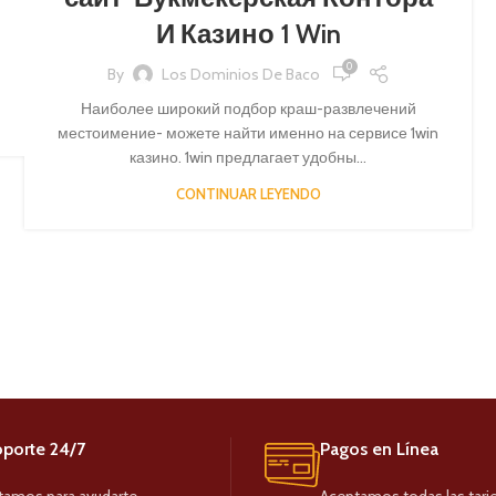
И Казино 1 Win
0
By
Los Dominios De Baco
Наиболее широкий подбор краш-развлечений
местоимение- можете найти именно на сервисе 1win
казино. 1win предлагает удобны...
CONTINUAR LEYENDO
porte 24/7
Pagos en Línea