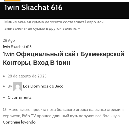
1win Skachat 616
Минимальная сумма депозита составляет 1 евро или
эквивалентная сумма в другой валюте. –
28
Ago
1win Skachat 616
1win Официальный сайт Букмекерской
Конторы, Вход В 1вин
28 de agosto de 2025
By
Los Dominios de Baco
0
comments
О͏т маленького͏ проекта нота большого игрока на рынке стриминг
сервисов, 1Win TV прошла длинный путь получая всё большую...
Continuar leyendo