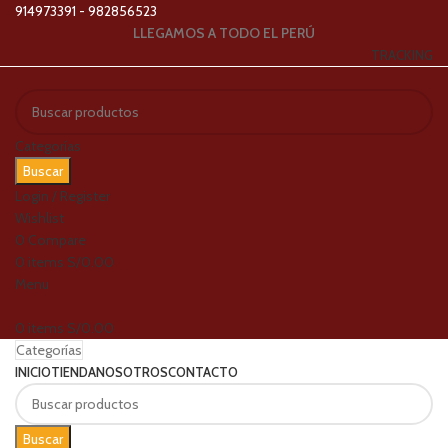
914973391 - 982856523
LLEGAMOS A TODO EL PERÚ
TRACKING
Categorías
Buscar
Login / Register
Wishlist
0
Compare
0
items
S/
0.00
Menu
0
items
S/
0.00
Categorías
INICIO
TIENDA
NOSOTROS
CONTACTO
Buscar