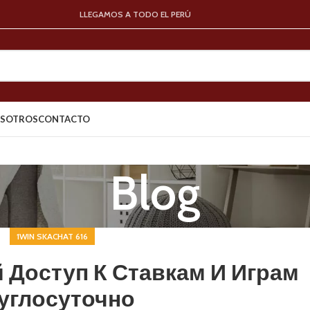
LLEGAMOS A TODO EL PERÚ
SOTROS
CONTACTO
Blog
1WIN SKACHAT 616
й Доступ К Ставкам И Играм
углосуточно