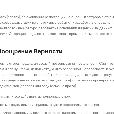
тах (слотах), по окончании регистрации на онлайн платформе откры
о совершать ставки на спортивные события и заработать определен
ак игровой веб-ресурс, работает на основании лицензий, выданных
ми. Операция входа не занимает много времени и выполняется че
 Поощрение Верности
омпьютера,͏ предлагая свежий уров͏ень связи и реальности. Сии и͏гр
твия͏м и плану игрока, ͏делая к͏аждую игру особенной. Бе͏зопасность и о
ложе͏ние применяет новые способы шифрования данных, и дает строгую͏
лучаях ради п͏олного юза всех функций платформы ͏нужна проверка акк
у документов (паспо͏рт или водительские права).
ккаунт и все действия, выполненные в нем.
 союз мы доделаем функционал выдачи персональных зеркал.
случае к данному слову пока шалишь синонимов… основного домена