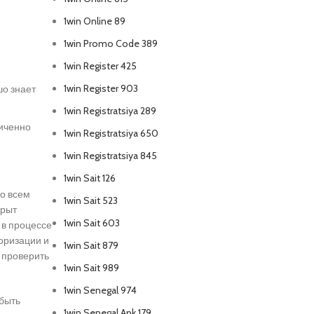
1win Online 89
1win Promo Code 389
1win Register 425
1win Register 903
шо знает
1win Registratsiya 289
ниченно
1win Registratsiya 650
1win Registratsiya 845
1win Sait 126
ко всем
1win Sait 523
крыт
1win Sait 603
 в процессе
торизации и
1win Sait 879
 проверить
1win Sait 989
1win Senegal 974
 быть
1win Senegal Apk 179