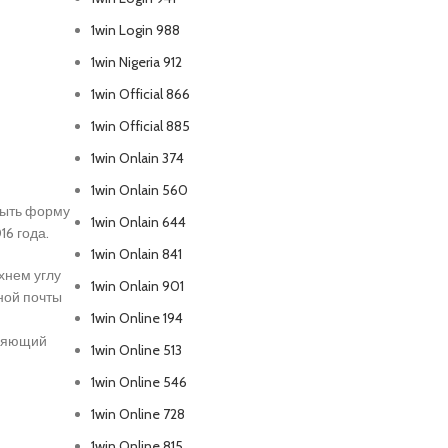
1win Login 988
1win Nigeria 912
1win Official 866
1win Official 885
1win Onlain 374
1win Onlain 560
рыть форму
1win Onlain 644
16 года.
1win Onlain 841
хнем углу
1win Onlain 901
ной почты
1win Online 194
оляющий
1win Online 513
1win Online 546
1win Online 728
1win Online 815