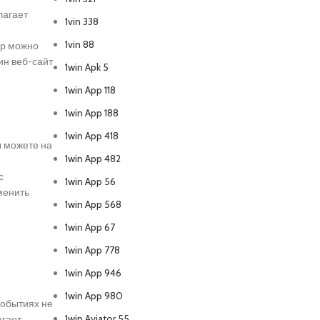
лагает
1vin 338
1vin 88
гр можно
дин веб-сайт
1win Apk 5
1win App 118
1win App 188
1win App 418
ы можете на
1win App 482
с
1win App 56
менить
1win App 568
1win App 67
1win App 778
1win App 946
1win App 980
 событиях не
1win Aviator 55
агает