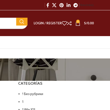
TRACKING
0
LOGIN / REGISTER
S/
0.00
CATEGORÍAS
! Без рубрики
1
1 Win 101