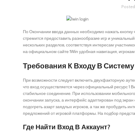
Posted
По Окончании ввода данных необходимо нажать кнопку «
стремится предоставить разнообразие игр и уникальный 
нескольких разделов, соответствуя интересам участнико
на официальном сайте 1Win удобная навигация, игрокам п
Требования К Входу В Систему
При возможности следует включить двухфакторную ауте
что вход осуществляется через официальный ресурс 1 Ви
стабильное соединение. При использовании мобильного
окончании запуска, а интерфейс адаптирован под экран 
подогреть азарт заядлых игроков, а так же пробудить ин
предложений от игровой платформы. На подбор представ
Где Найти Вход В Аккаунт?