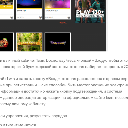
 в личный кабинет 1вин. Воспользуйтесь кнопкой «Вход», чтобы отк
, новаторской букмекерской конторы, которая набирает скорость с 20
йт 1 win и нажать кнопку «Вход», которая расположена в правом вер
ные при регистрации — сие способен быть местоположение электрон
 информации достаточно нажать кнопку подтверждения, и система
д — данное операция авторизации на официальном сайте 1вин, позв
воему личному кабинету.
ли управления, результаты раундов.
n и гигант меняться.