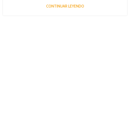
CONTINUAR LEYENDO