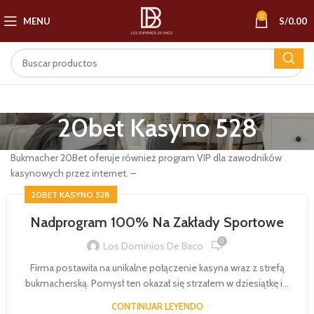
0
MENU
S/
0.00
20bet Kasyno 528
Bukmacher 20Bet oferuje również program VIP dla zawodników
kasynowych przez internet. –
20BET KASYNO 528
Nadprogram 100% Na Zakłady Sportowe
0
Los Dominios De Baco
Firma postawiła na unikalne połączenie kasyna wraz z strefą
bukmacherską. Pomysł ten okazał się strzałem w dziesiątkę i...
CONTINUAR LEYENDO