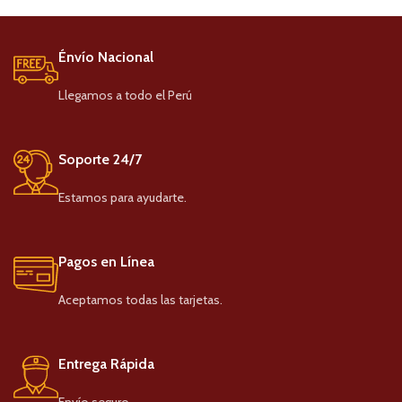
Énvío Nacional
Llegamos a todo el Perú
Soporte 24/7
Estamos para ayudarte.
Pagos en Línea
Aceptamos todas las tarjetas.
Entrega Rápida
Envío seguro.