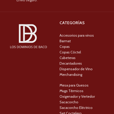
CATEGORÍAS
Accesorios para vinos
Barmat
Copas
Copas Cóctel
Cubeteras
Decantadores
Dispensador de VIno
Merchandising
Mesa para Quesos
Mugs Térmicos
Oxigenador y Vertedor
Sacacorcho
Sacacorcho Eléctrico
Set Coctelero