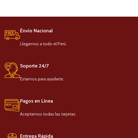
Énvío Nacional
Llegamos a todo el Perú
Soporte 24/7
Estamos para ayudarte.
Pagos en Línea
Aceptamos todas las tarjetas.
Entrega Rápida