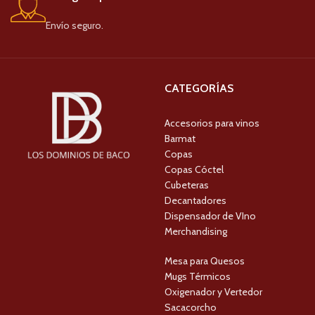
Envío seguro.
CATEGORÍAS
Accesorios para vinos
Barmat
Copas
Copas Cóctel
Cubeteras
Decantadores
Dispensador de VIno
Merchandising
Mesa para Quesos
Mugs Térmicos
Oxigenador y Vertedor
Sacacorcho