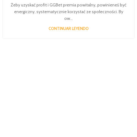
Żeby uzyskać profit i GGBet premia powitalny, powinieneś być
energiczny, systematycznie korzystać ze społeczności. By
ow...
CONTINUAR LEYENDO