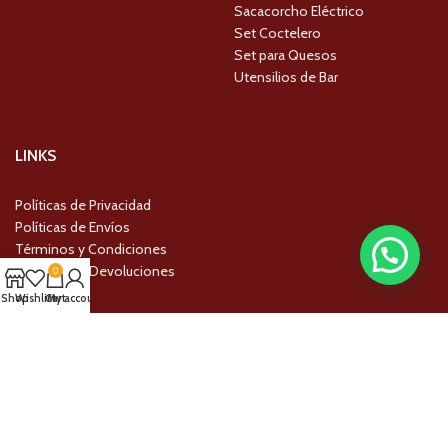
Sacacorcho Eléctrico
Set Coctelero
Set para Quesos
Utensilios de Bar
LINKS
Políticas de Privacidad
Políticas de Envíos
Términos y Condiciones
Políticas de Devoluciones
0
Tracking
Shop
Wishlist
Cart
My account
SÍGUENOS