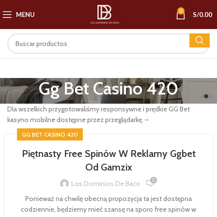
0
MENU
S/
0.00
Gg Bet Casino 420
Dla wszelkich przygotowaliśmy responsywne i prędkie GG Bet
kasyno mobilne dostępne przez przeglądarkę. –
GG BET CASINO 420
Piętnasty Free Spinów W Reklamy Ggbet
Od Gamzix
0
Los Dominios De Baco
Ponieważ na chwilę obecną propozycja ta jest dostępna
codziennie, będziemy mieć szansę na sporo free spinów w