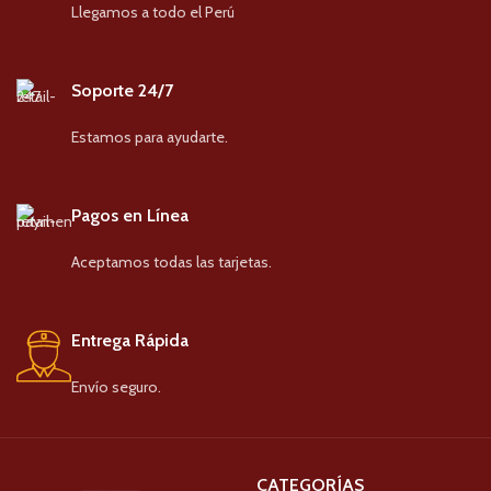
Llegamos a todo el Perú
Soporte 24/7
Estamos para ayudarte.
Pagos en Línea
Aceptamos todas las tarjetas.
Entrega Rápida
Envío seguro.
CATEGORÍAS