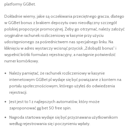
platformy GGBet.
Dokładnie wiemy, jakie są oczekiwania przeciętnego gracza, dlatego
w GGBet bonus z brakiem depozytu owo nieodłączny szczegół
polskiej propozycje promocyjnej. Żeby go otrzymać, należy założyć
oryginalne rachunek rozliczeniowy w kasynie przy użyciu
udostępnionego za pośrednictwem nas specjalnego linku. Na
kliknięciu w adres wystarczy wcisnąć przycisk „Zdobądź bonus” i
wypełnić krótki formularz rejestracyjny, a następnie potwierdzić
numer komórkowy.
Należy pamiętać, że rachunek rozliczeniowy w kasynie
internetowym GGBet pl wydaje się być powiązane z kontem na
portalu społecznościowym, którego użyłeś do odwiedzenia
rejestracji.
Jest jest to 1 z najlepszych automatów, który może
zaproponować gg bet 50 free spin.
Nagroda startowa wydaje się być przyznawana użytkownikom
według rejestrowania się i poczynieniu wpłaty.