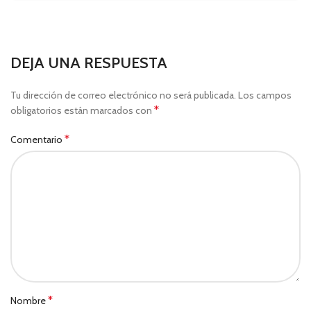
DEJA UNA RESPUESTA
Tu dirección de correo electrónico no será publicada.
Los campos
*
obligatorios están marcados con
*
Comentario
*
Nombre