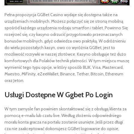
Pełna propozycja GGBet Casino wydaje się dostępna także na
urządzeniach mobilnych. Możesz połączyć się ze stroną mobilną
spośród każdego urządzenia rodzaju smartfon i tablet. Powinno Się
rozejrzeć się, czy kasyno odrzucić przygotowało przeznaczanych
bonusów mobilnych, gdyż odwiedza owo praktyką. W odróżnieniu
do wielu pozostałych kasyn, owo co wyróżnia GGBet, jest to
możliwość rozrywki w naszej złotówce. Kasyno obsługuje też dużo
komfortowych dla Polaków technik płatności. W tym miejscu muszę
wymienić tego typu opcje, w który sposób BLIK, Visa, Mastercard,
Maestro, MiFinity, eZeeWallet, Binance, Tether, Bitcoin, Ethereum
oraz Jeton.
Usługi Dostępne W Ggbet Po Login
W tym zamysle fan powinien skontaktować się z obsługą klienta za
pomocą e-mailu lub czatu live. Według złożeniu odpowiedniego
morału konta gracza na portalu zostanie usunięte. Jeśli przez długi
cza nie zaakceptować dokonujesz GGBet logowanie do opisie,