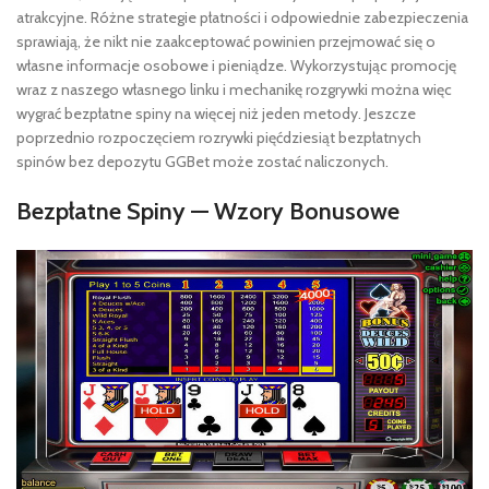
atrakcyjne. Różne strategie płatności i odpowiednie zabezpieczenia
sprawiają, że nikt nie zaakceptować powinien przejmować się o
własne informacje osobowe i pieniądze. Wykorzystując promocję
wraz z naszego własnego linku i mechanikę rozgrywki można więc
wygrać bezpłatne spiny na więcej niż jeden metody. Jeszcze
poprzednio rozpoczęciem rozrywki pięćdziesiąt bezpłatnych
spinów bez depozytu GGBet może zostać naliczonych.
Bezpłatne Spiny — Wzory Bonusowe