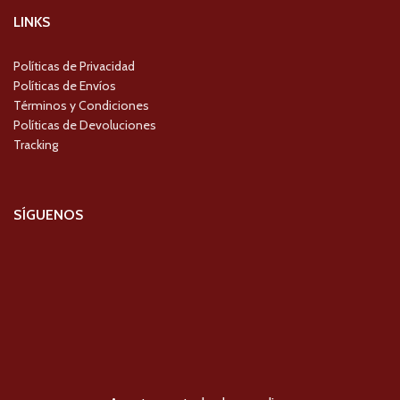
LINKS
Políticas de Privacidad
Políticas de Envíos
Términos y Condiciones
Políticas de Devoluciones
Tracking
SÍGUENOS