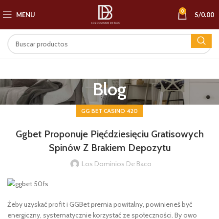
0
MENU
S/
0.00
Blog
GG BET CASINO 420
Ggbet Proponuje Pięćdziesięciu Gratisowych
Spinów Z Brakiem Depozytu
Los Dominios De Baco
Żeby uzyskać profit i GGBet premia powitalny, powinieneś być
energiczny, systematycznie korzystać ze społeczności. By owo