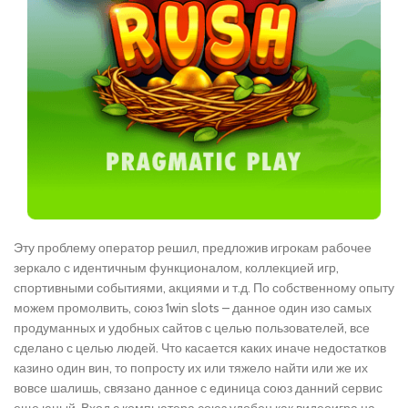
Эту проблему оператор решил, предложив игрокам рабочее
зеркало с идентичным функционалом, коллекцией игр,
спортивными событиями, акциями и т.д. По собственному опыту
можем промолвить, союз 1win slots – данное один изо самых
продуманных и удобных сайтов с целью пользователей, все
сделано с целью людей. Что касается каких иначе недостатков
казино один вин, то попросту их или тяжело найти или же их
вовсе шалишь, связано данное с единица союз данний сервис
еще юный. Вход с компьютера союз удобен как видеоигра на