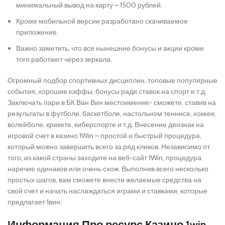
минимальный вывод на карту – 1500 рублей.
Кроме мобильной версии разработано скачиваемое
приложение.
͏Важно з͏аметить, что все нынешние бонусы и акции кроме
того работают через ͏зеркала.
Огромный подбор спортивных дисциплин, топовые популярные
события, хорошие кэффы, бонусы ради ставок на спорт и т.д.
Заключать пари в БК Ван Вин местоимение- сможете, ставив на
результаты в футболе, баскетболе, настольном теннисе, хоккее,
волейболе, крикете, киберспорте и т.д. Внесение дензнак на
игровой счет в казино 1Win – простой и быстрый процедура,
который можно завершить всего за ряд кликов. Независимо от
того, из какой страны заходите на веб-сайт 1Win, процедура
наречие одинаков или очень схож. Выполнив всего несколько
простых шагов, вам сможете внести желаемые средства на
свой счет и начать наслаждаться играми и ставками, которые
предлагает 1вин.
Информация Про ресурс Казино 1win