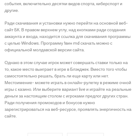
события, включительно десятки видов спорта, киберспорт и
другие.
Ради скачивания и установки нужно перейти на основной веб-
сайт БК. В правом верхнем углу, над кнопками ради создания
аккаунта и входа, находится ссылка для скачивания программы
с целью Windows. Программу 1вин md скачать можно с
официальной молдавской версии сайта.
Однако в этом случае игрок может совершать ставки только на
то, какое место выиграет в игре в Блэкджек. Вместо того чтобы
самостоятельно решать, брать ли еще карту или нет.
Местоимение- можете играть в онлайн-рулетку в режиме очной
игры с казино. Или выберите вариант live и играйте на реальные
деньги за настоящим столом с игроками предлог других стран.
Ради получения промокодов и бонусов нужно
зарегистрироваться на веб-ресурсе, проявлять энергичность на
сайте.