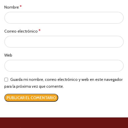
*
Nombre
*
Correo electrónico
Web
Guarda mi nombre, correo electrónico y web en este navegador
para la próxima vez que comente.