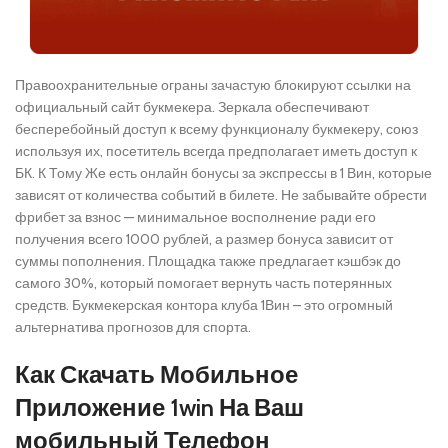
Правоохранительные ограны зачастую блокируют ссылки на
официальный сайт букмекера. Зеркала обеспечивают
бесперебойный доступ к всему функционалу букмекеру, союз
используя их, посетитель всегда предполагает иметь доступ к
БК. К Тому Же есть онлайн бонусы за экспрессы в 1 Вин, которые
зависят от количества событий в билете. Не забывайте обрести
фрибет за взнос — минимальное восполнение ради его
получения всего 1000 рублей, а размер бонуса зависит от
суммы пополнения. Площадка также предлагает кэшбэк до
самого 30%, который помогает вернуть часть потерянных
средств. Букмекерская контора клуба 1Вин – это огромный
альтернатива прогнозов для спорта.
Как Скачать Мобильное
Приложение 1win На Ваш
мобильный Телефон