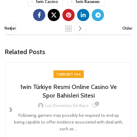
1win Casino
1win Казино
Newer
Older
Related Posts
1 WIN BET 344
1win Türkiye Resmi Online Casino Ve
Spor Bahisleri Sitesi
0
Los Dominios De Baco
Following, gamers may possibly be required to end up
being capable to offer evidence associated with deal with,
such as ...