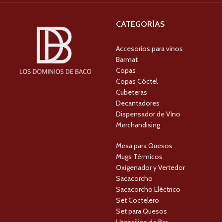
CATEGORÍAS
Accesorios para vinos
Barmat
Copas
Copas Cóctel
Cubeteras
Decantadores
Dispensador de VIno
Merchandising
Mesa para Quesos
Mugs Térmicos
Oxigenador y Vertedor
Sacacorcho
Sacacorcho Eléctrico
Set Coctelero
Set para Quesos