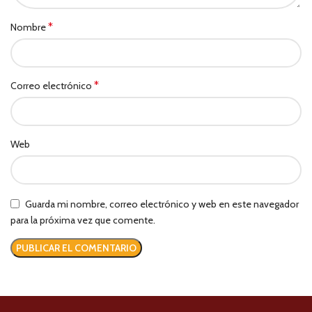
*
Nombre
*
Correo electrónico
Web
Guarda mi nombre, correo electrónico y web en este navegador
para la próxima vez que comente.