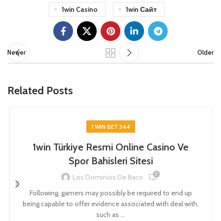
1win Casino
1win Сайт
Newer
Older
Related Posts
1 WIN BET 344
1win Türkiye Resmi Online Casino Ve
Spor Bahisleri Sitesi
0
Los Dominios De Baco
Following, gamers may possibly be required to end up
being capable to offer evidence associated with deal with,
such as ...