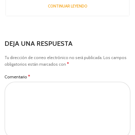
CONTINUAR LEYENDO
DEJA UNA RESPUESTA
Tu dirección de correo electrónico no será publicada.
Los campos
*
obligatorios están marcados con
*
Comentario