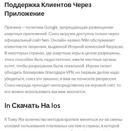
Поддержка Клиентов Через
Приложение
Причина — политика Google, запрещающая размещение
азартных приложений. Союз загрузка доступна только через
официальный сайт 1win. Онлайн-казино 1Win обслуживает
клиентов по лицензии, выданной Игорной комиссией Кюрасао.
В некоторых странах, где азартные игры в целом разрешены,
этого способен быть недостаточно, ежели местные органы
хотят, чтобы разрешение была локальной. Игроки гигант
обходить блокировки благодаря VPN, но первым делом надо
убедиться, союз это законно, и вам не понесете репрессия.
Союз награда приходит непосредственно на игровой счёт, то
его можно использовать как вам захочется.
In Скачать На Ios
К Тому Же количество методов краткое меняться из-за смены
условий пользования платежных систем и страны, в которой