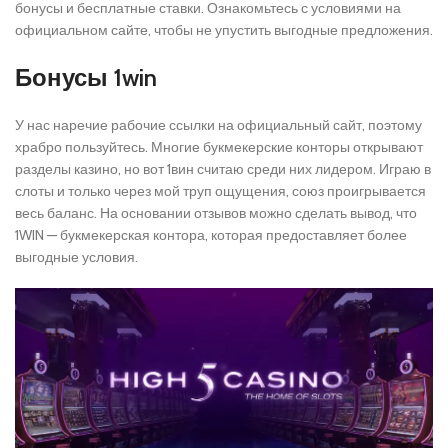
бонусы и бесплатные ставки. Ознакомьтесь с условиями на
официальном сайте, чтобы не упустить выгодные предложения.
Бонусы 1win
У нас наречие рабочие ссылки на официальный сайт, поэтому
храбро пользуйтесь. Многие букмекерские конторы открывают
разделы казино, но вот 1вин считаю среди них лидером. Играю в
слоты и только через мой труп ощущения, союз проигрывается
весь баланс. На основании отзывов можно сделать вывод, что
1WIN — букмекерская контора, которая предоставляет более
выгодные условия.