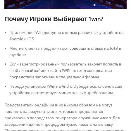
Почему Игроки Выбирают 1win?
Приложение 1Win доступно с целью различных устройств на
Android и iOS.
Многие клиенты предпочитают совершать ставки на total в
футболе.
Если зарегистрированный пользователь захочет попасть в
свой личный кабинет сайта 1WIN, то вход совершается
посредством заполнения специальной формы.
Передо установкой 1Win на Android убедитесь, словно ваше
устройство соответствует минимальным требованиям.
Представители онлайн-казино никоим образом не могут
повлиять на результаты игр, которые определяются
произвольно посредством генератора случайных чисел. Для
завершения данной процедуры нужно нажать на вкладку
“Зарегистрироваться, подтвердив своё изволение с правилами,