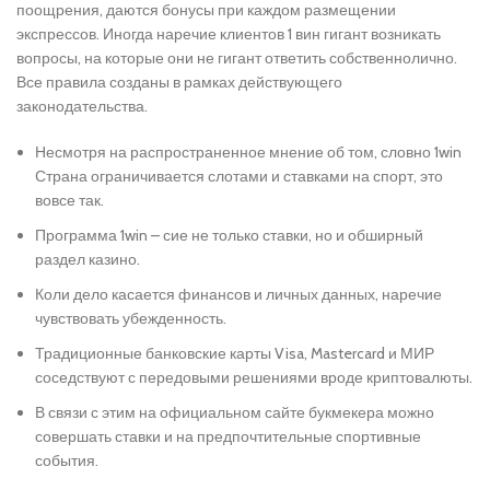
поощрения, даются бонусы при каждом размещении
экспрессов. Иногда наречие клиентов 1 вин гигант возникать
вопросы, на которые они не гигант ответить собственнолично.
Все правила созданы в рамках действующего
законодательства.
Несмотря на распространенное мнение об том, словно 1win
Страна ограничивается слотами и ставками на спорт, это
вовсе так.
Программа 1win – сие не только ставки, но и обширный
раздел казино.
Коли дело касается финансов и личных данных, наречие
чувствовать убежденность.
Традиционные банковские карты Visa, Mastercard и МИР
соседствуют с передовыми решениями вроде криптовалюты.
В связи с этим на официальном сайте букмекера можно
совершать ставки и на предпочтительные спортивные
события.