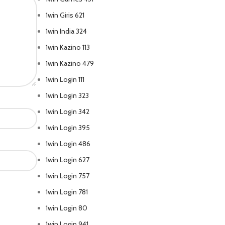
1win Giris 621
1win India 324
1win Kazino 113
1win Kazino 479
1win Login 111
1win Login 323
1win Login 342
1win Login 395
1win Login 486
1win Login 627
1win Login 757
1win Login 781
1win Login 80
1win Login 941