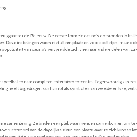
ving
eruggaat tot de 17e eeuw. De eerste formele casino’s ontstonden in Italië
n. Deze instellingen waren niet alleen plaatsen voor spelletjes, maar ook
 populariteit van casino’s verspreidde zich snel naar andere delen van Eur
s.
ge speelhallen naar complexe entertainmentcentra. Tegenwoordig zijn ze u
eling heeft bijgedragen aan hun rol als symbolen van weelde en luxe, wat 
 moderne samenleving. Ze bieden een plek waar mensen samenkomen om t
toevluchtsoord van de dagelijkse sleur, een plaats waar ze zich kunnen la
ral in een tijd waarin veel mensen zich eenzaam of geïsoleerd voelen.