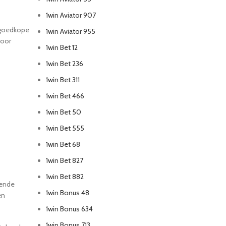
1win Aviator 907
n goedkope
1win Aviator 955
voor
1win Bet 12
1win Bet 236
1win Bet 311
1win Bet 466
1win Bet 50
1win Bet 555
1win Bet 68
1win Bet 827
1win Bet 882
lende
1win Bonus 48
en
1win Bonus 634
1win Bonus 713