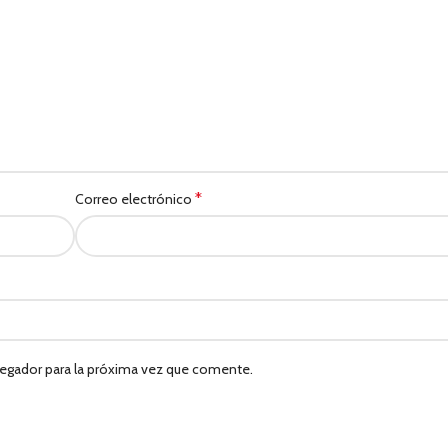
*
Correo electrónico
egador para la próxima vez que comente.