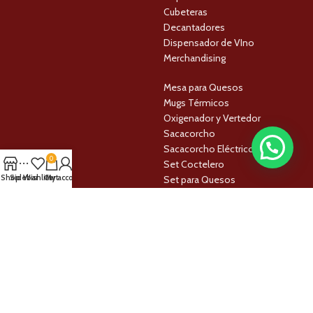
Cubeteras
Decantadores
Dispensador de VIno
Merchandising
Mesa para Quesos
Mugs Térmicos
Oxigenador y Vertedor
Sacacorcho
Sacacorcho Eléctrico
0
Set Coctelero
Shop
Sidebar
Wishlist
Cart
My account
Set para Quesos
Utensilios de Bar
LINKS
Políticas de Privacidad
Políticas de Envíos