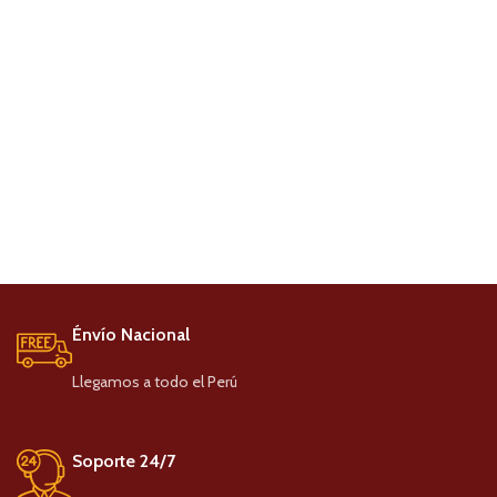
Énvío Nacional
Llegamos a todo el Perú
Soporte 24/7