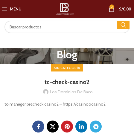
0
MENU
S/
0.00
Blog
SIN CATEGORÍA
tc-check-casino2
Los Dominios De Baco
tc-manager precheck casino2 – https://casinoocasino2