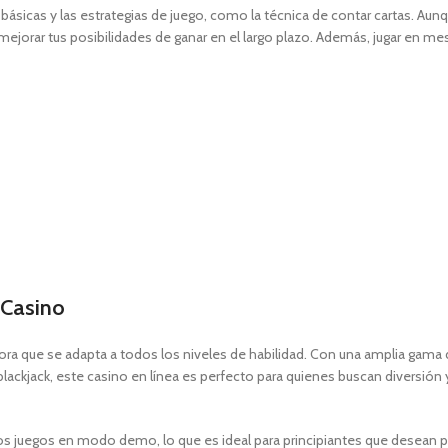
básicas y las estrategias de juego, como la técnica de contar cartas. Aun
mejorar tus posibilidades de ganar en el largo plazo. Además, jugar en m
 Casino
ra que se adapta a todos los niveles de habilidad. Con una amplia gama 
lackjack, este casino en línea es perfecto para quienes buscan diversió
os juegos en modo demo, lo que es ideal para principiantes que desean pr