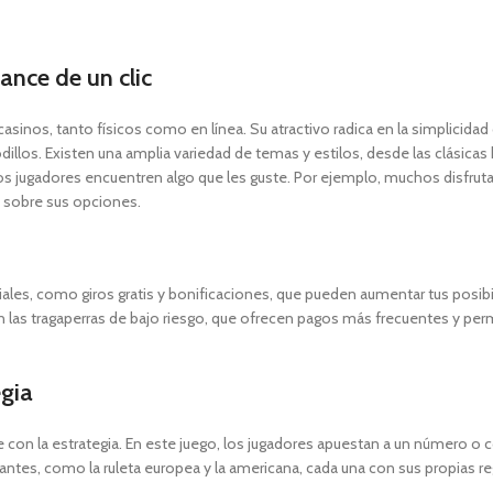
ance de un clic
sinos, tanto físicos como en línea. Su atractivo radica en la simplicidad
dillos. Existen una amplia variedad de temas y estilos, desde las clásicas 
os jugadores encuentren algo que les guste. Por ejemplo, muchos disfrut
 sobre sus opciones.
ales, como giros gratis y bonificaciones, que pueden aumentar tus posib
 las tragaperras de bajo riesgo, que ofrecen pagos más frecuentes y per
egia
e con la estrategia. En este juego, los jugadores apuestan a un número o 
riantes, como la ruleta europea y la americana, cada una con sus propias re