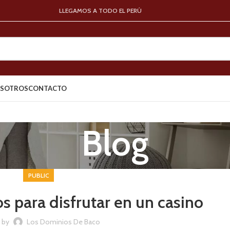
LLEGAMOS A TODO EL PERÚ
SOTROS
CONTACTO
Blog
PUBLIC
s para disfrutar en un casino
 by
Los Dominios De Baco