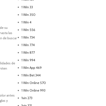
1 Win 33
1 Win 350
1 Win 4
 de su
1 Win 556
hasta las
1 Win 734
an de buscar
1 Win 774
1 Win 877
1 Win 994
ilidades de
1 Win App 469
miten
1 Win Bet 344
1 Win Online 570
1 Win Online 993
color antes
1vin 273
glas y
1vin 321