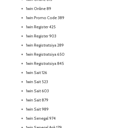
1win Online 89
1win Promo Code 389
1win Register 425
1win Register 903
1win Registratsiya 289
1win Registratsiya 650
1win Registratsiya 845
1win Sait 126
1win Sait 523
1win Sait 603
1win Sait 879
1win Sait 989
1win Senegal 974
1win Senegal Apk 179