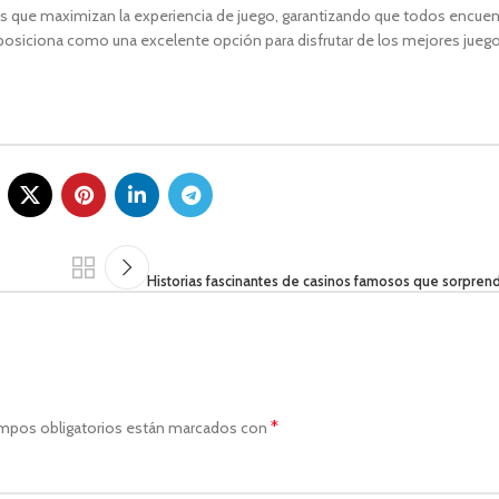
 que maximizan la experiencia de juego, garantizando que todos encuen
e posiciona como una excelente opción para disfrutar de los mejores jueg
Historias fascinantes de casinos famosos que sorpre
*
mpos obligatorios están marcados con