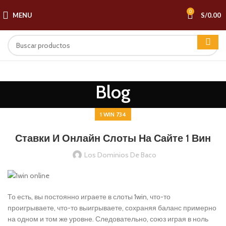
0
MENU
S/
0.00
Blog
1 WIN 734
Ставки И Онлайн Слоты На Сайте 1 Вин
Los Dominios De Baco
То есть, вы постоянно играете в слоты 1win, что-то
проигрываете, что-то выигрываете, сохраняя баланс примерно
на одном и том же уровне. Следовательно, союз играя в ноль