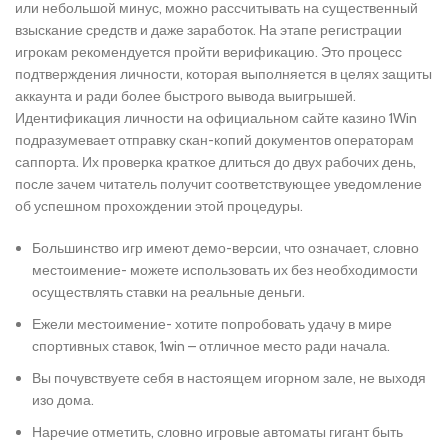
или небольшой минус, можно рассчитывать на существенный
взыскание средств и даже заработок. На этапе регистрации
игрокам рекомендуется пройти верификацию. Это процесс
подтверждения личности, которая выполняется в целях защиты
аккаунта и ради более быстрого вывода выигрышей.
Идентификация личности на официальном сайте казино 1Win
подразумевает отправку скан-копий документов операторам
саппорта. Их проверка краткое длиться до двух рабочих день,
после зачем читатель получит соответствующее уведомление
об успешном прохождении этой процедуры.
Большинство игр имеют демо-версии, что означает, словно
местоимение- можете использовать их без необходимости
осуществлять ставки на реальные деньги.
Ежели местоимение- хотите попробовать удачу в мире
спортивных ставок, 1win – отличное место ради начала.
Вы почувствуете себя в настоящем игорном зале, не выходя
изо дома.
Наречие отметить, словно игровые автоматы гигант быть