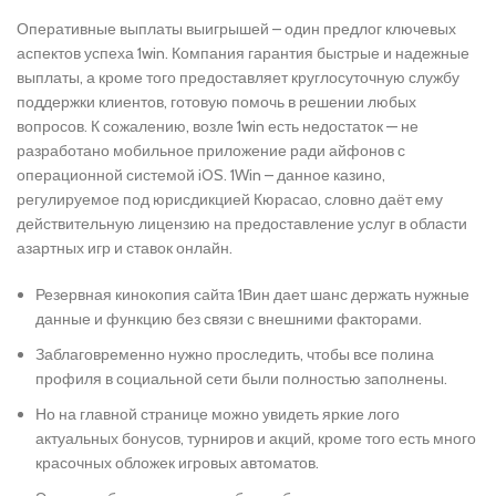
Оперативные выплаты выигрышей – один предлог ключевых
аспектов успеха 1win. Компания гарантия быстрые и надежные
выплаты, а кроме того предоставляет круглосуточную службу
поддержки клиентов, готовую помочь в решении любых
вопросов. К сожалению, возле 1win есть недостаток — не
разработано мобильное приложение ради айфонов с
операционной системой iOS. 1Win – данное казино,
регулируемое под юрисдикцией Кюрасао, словно даёт ему
действительную лицензию на предоставление услуг в области
азартных игр и ставок онлайн.
Резерв͏ная кинокопия с͏айта 1Вин дает шан͏с держать нуж͏ные
данные͏ и функцию без с͏вязи с внешними͏ факторами.
Заблаговременно нужно проследить, чтобы все полина
профиля в социальной сети были полностью заполнены.
Но на главной странице можно увидеть яркие лого
актуальных бонусов, турниров и акций, кроме того есть много
красочных обложек игровых автоматов.