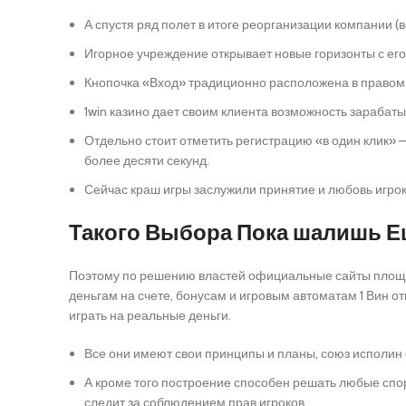
А спустя ряд полет в итоге реорганизации компании (в
Игорное учреждение открывает новые горизонты с е
Кнопочка «Вход» традиционно расположена в правом в
1win казино дает своим клиента возможность зарабат
Отдельно стоит отметить регистрацию «в один клик» —
более десяти секунд.
Сейчас краш игры заслужили принятие и любовь игроко
Такого Выбора Пока шалишь Е
Поэтому по решению властей официальные сайты площад
деньгам на счете, бонусам и игровым автоматам 1 Вин о
играть на реальные деньги.
Все они имеют͏ свои принципы и планы, союз исполин 
А кроме того построение способен решать любые сп
следит за соблюдением прав игроков.