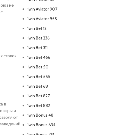
союз не
1win Aviator 907
 с
1win Aviator 955
1win Bet 12
1win Bet 236
1win Bet 311
х ставок
1win Bet 466
1win Bet 50
1win Bet 555
1win Bet 68
1win Bet 827
а в
1win Bet 882
е игры и
1win Bonus 48
позволяют
 заведений
1win Bonus 634
1win Bonus 713