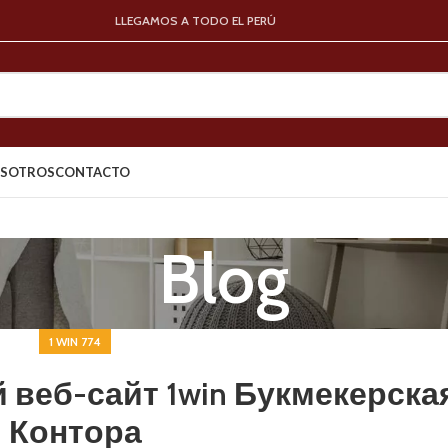
LLEGAMOS A TODO EL PERÚ
SOTROS
CONTACTO
Blog
1 WIN 774
веб-сайт 1win Букмекерска
Контора