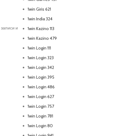
1win Giris 621
1win India 324
 записи и
1win Kazino 113
1win Kazino 479
1win Login 111
1win Login 323
1win Login 342
1win Login 395
1win Login 486
1win Login 627
1win Login 757
1win Login 781
1win Login 80
1win Login 941