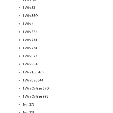
1 Win 33
1 Win 350
1 Win 4
1 Win 556
1 Win 734
1 Win 774
1 Win 877
1 Win 994
1 Win App 469
1 Win Bet 344
1 Win Online 570
1 Win Online 993
1vin 273
1vin 321