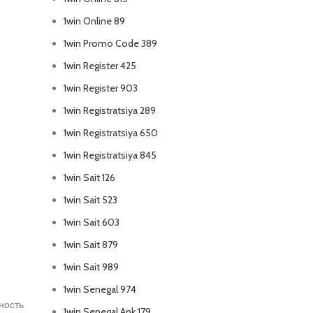
1win Online 89
1win Promo Code 389
1win Register 425
1win Register 903
1win Registratsiya 289
1win Registratsiya 650
1win Registratsiya 845
1win Sait 126
1win Sait 523
1win Sait 603
1win Sait 879
1win Sait 989
1win Senegal 974
ность
1win Senegal Apk 179