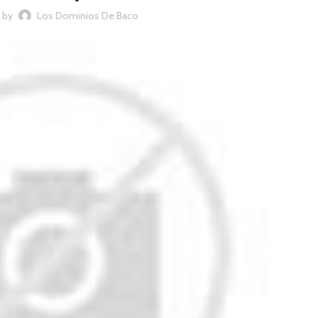
 by
Los Dominios De Baco