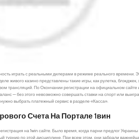
ность играть с реальными дилерами в режиме реального времени. Э
еле живого казино представлены такие игры, как рулетка, блэкджек, 
вом трансляций. По Окончании регистрации на официальном сайте 
анс — без этого невозможно совершать ставки на спорт или выиграт
у нужно выбрать платежный сервис в разделе «Касса».
рового Счета На Портале 1вин
гистрация на 1win сайте. Было время, когда парни предлог Украины
й турнир по этой дисциплине. При всем этом, они забрали важнейши