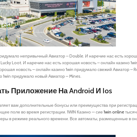
 придумало непривычный Авиатор – Double. И наречие нас есть хоро
ucky Loot. И наречие нас есть хорошая новость – онлайн казино 1wi
 хорошая новость – онлайн казино 1win придумало свежий Авиатор – R
о 1win придумало новый Авиатор – Mines.
ть Приложение На Android И Ios
вляет вам дополнительные бонусы или преимущества при регистра
ющее поле во время регистрации. 1WIN Казино — сие
1win online
тысяч
дилеры в режиме реального времени. Все автоматы, размещенные в о