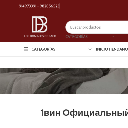
914973391 - 982856523
CATEGORÍAS
INICIO
TIENDA
NO
CATEGORÍAS
1вин Официальный 