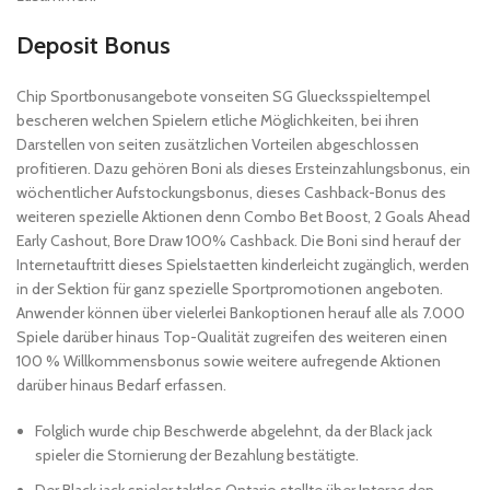
Deposit Bonus
Chip Sportbonusangebote vonseiten SG Gluecksspieltempel
bescheren welchen Spielern etliche Möglichkeiten, bei ihren
Darstellen von seiten zusätzlichen Vorteilen abgeschlossen
profitieren. Dazu gehören Boni als dieses Ersteinzahlungsbonus, ein
wöchentlicher Aufstockungsbonus, dieses Cashback-Bonus des
weiteren spezielle Aktionen denn Combo Bet Boost, 2 Goals Ahead
Early Cashout, Bore Draw 100% Cashback. Die Boni sind herauf der
Internetauftritt dieses Spielstaetten kinderleicht zugänglich, werden
in der Sektion für ganz spezielle Sportpromotionen angeboten.
Anwender können über vielerlei Bankoptionen herauf alle als 7.000
Spiele darüber hinaus Top-Qualität zugreifen des weiteren einen
100 % Willkommensbonus sowie weitere aufregende Aktionen
darüber hinaus Bedarf erfassen.
Folglich wurde chip Beschwerde abgelehnt, da der Black jack
spieler die Stornierung der Bezahlung bestätigte.