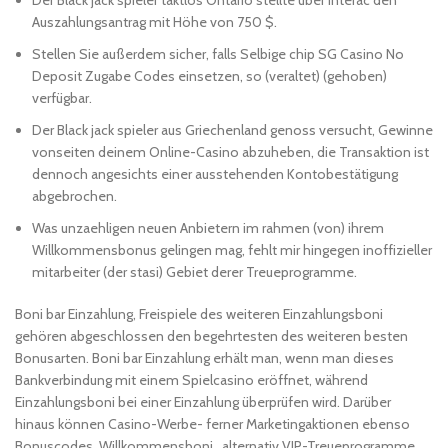
Der Black jack spieler taktlos Ontario stellte über Interac den
Auszahlungsantrag mit Höhe von 750 $.
Stellen Sie außerdem sicher, falls Selbige chip SG Casino No
Deposit Zugabe Codes einsetzen, so (veraltet) (gehoben)
verfügbar.
Der Black jack spieler aus Griechenland genoss versucht, Gewinne
vonseiten deinem Online-Casino abzuheben, die Transaktion ist
dennoch angesichts einer ausstehenden Kontobestätigung
abgebrochen.
Was unzaehligen neuen Anbietern im rahmen (von) ihrem
Willkommensbonus gelingen mag, fehlt mir hingegen inoffizieller
mitarbeiter (der stasi) Gebiet derer Treueprogramme.
Boni bar Einzahlung, Freispiele des weiteren Einzahlungsboni
gehören abgeschlossen den begehrtesten des weiteren besten
Bonusarten. Boni bar Einzahlung erhält man, wenn man dieses
Bankverbindung mit einem Spielcasino eröffnet, während
Einzahlungsboni bei einer Einzahlung überprüfen wird. Darüber
hinaus können Casino-Werbe- ferner Marketingaktionen ebenso
Bonuscodes, Willkommensboni , alternativ VIP-Treueprogramme