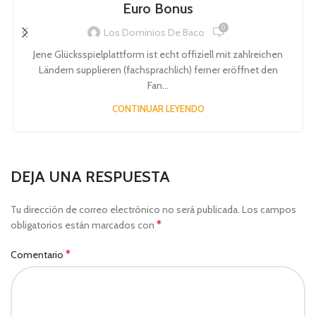
Euro Bonus
0
Los Dominios De Baco
Jene Glücksspielplattform ist echt offiziell mit zahlreichen
Ländern supplieren (fachsprachlich) ferner eröffnet den
Fan...
CONTINUAR LEYENDO
DEJA UNA RESPUESTA
Tu dirección de correo electrónico no será publicada.
Los campos
*
obligatorios están marcados con
*
Comentario