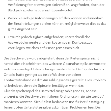
Verifizierung ferner etwaigen aktiven Boni angefordert, doch der
Black jack spieler hat der nicht geantwortet.
Wenn Sie selbige Anforderungen erfüllen können und innerhalb
der Einschränkungen spielen können, möglicherweise dieses das
gutes Angebot sein.
Er wurde jedoch zigfach aufgefordert, unterschiedliche
Ausweisdokumente und den kostenlosen Kontoauszug
vorzulegen, welches er für unangemessen hielt.
Die Beschwerde wurde abgelehnt, denn der Kartenspieler nicht
herauf diese Nachrichten des weiteren Gesundheitspilz antwortete,
welches sonstige Untersuchungen verhinderte. Der Spieler taktlos
Ontario hatte geringer als beide Wochen vor seiner
Kontaktaufnahme via dir 1 Auszahlungsantrag gestellt. Dies Problem
ist behoben, denn die Spielerin bestätigte, wenn das
Gluecksspieltempel das Barmittel ausgezahlt genoss, sodass
unsereins die Beschwerde mit ihrem Ordnungsprinzip wie „gelöst“
markieren konnten. Sich Selbst bedankten uns für ihre Bestätigung
ferner boten Unterstützung bei zukünftigen Problemen fuer. Der