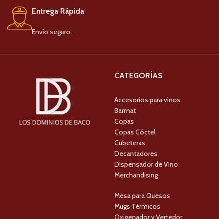
Entrega Rápida
Envío seguro.
CATEGORÍAS
Accesorios para vinos
Barmat
Copas
Copas Cóctel
Cubeteras
Decantadores
Dispensador de VIno
Merchandising
Mesa para Quesos
Mugs Térmicos
Oxigenador y Vertedor