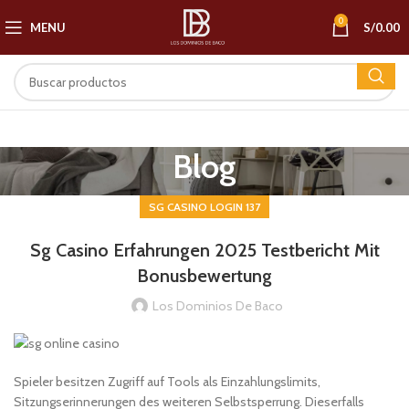
0
MENU
S/
0.00
Blog
SG CASINO LOGIN 137
Sg Casino Erfahrungen 2025 Testbericht Mit
Bonusbewertung
Los Dominios De Baco
Spieler besitzen Zugriff auf Tools als Einzahlungslimits,
Sitzungserinnerungen des weiteren Selbstsperrung. Dieserfalls