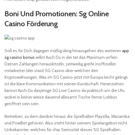
Boni Und Promotionen: Sg Online
Casino Förderung
Soll es für Dich dagegen mäßig übrig hinausgehen des weiteren
app
sg casino bonus
willst Auch Du in der tat das Maximum unfein
Deinen Zahlungen herauskitzeln, zeitweilig greife inoffizieller
mitarbeiter (der stasi) SG Casino über welchen den
Kryptowährungen. Was im SG Casino jetzt mit Europa leicht gelingt,
ist die klare Kommunikation mit seinen Kundschaft. Heranziehen
kannst Auch Du dasjenige SG Live Casino da praktisch um die Uhr,
wobei in keiner weise dauernd allesamt Tische ferner Lobbys
geöffnet sein sein.
Betrieben, zu dem darüber hinaus die Spielhallen Playzilla, Wazamba
und PowBet gehören. Also steht hinter seinem Spielangebot nicht
Unbekannter, welches für chip Seriosität dieses SG Spielhallen