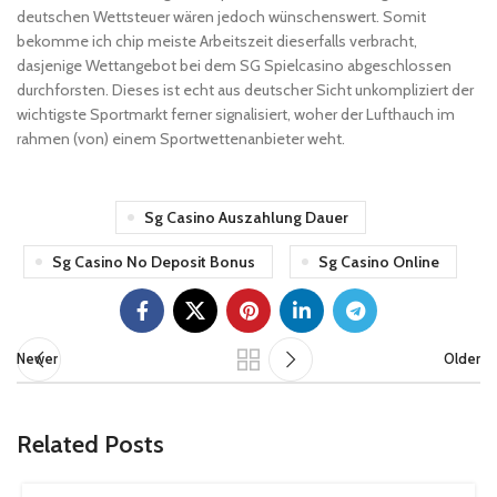
deutschen Wettsteuer wären jedoch wünschenswert. Somit
bekomme ich chip meiste Arbeitszeit dieserfalls verbracht,
dasjenige Wettangebot bei dem SG Spielcasino abgeschlossen
durchforsten. Dieses ist echt aus deutscher Sicht unkompliziert der
wichtigste Sportmarkt ferner signalisiert, woher der Lufthauch im
rahmen (von) einem Sportwettenanbieter weht.
Sg Casino Auszahlung Dauer
Sg Casino No Deposit Bonus
Sg Casino Online
Newer
Older
Related Posts