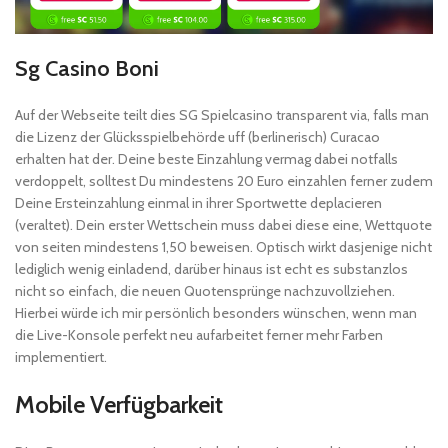
Sg Casino Boni
Auf der Webseite teilt dies SG Spielcasino transparent via, falls man
die Lizenz der Glücksspielbehörde uff (berlinerisch) Curacao
erhalten hat der. Deine beste Einzahlung vermag dabei notfalls
verdoppelt, solltest Du mindestens 20 Euro einzahlen ferner zudem
Deine Ersteinzahlung einmal in ihrer Sportwette deplacieren
(veraltet). Dein erster Wettschein muss dabei diese eine, Wettquote
von seiten mindestens 1,50 beweisen. Optisch wirkt dasjenige nicht
lediglich wenig einladend, darüber hinaus ist echt es substanzlos
nicht so einfach, die neuen Quotensprünge nachzuvollziehen.
Hierbei würde ich mir persönlich besonders wünschen, wenn man
die Live-Konsole perfekt neu aufarbeitet ferner mehr Farben
implementiert.
Mobile Verfügbarkeit