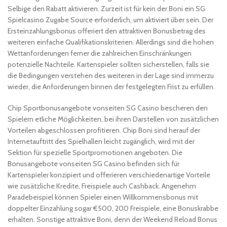
Selbige den Rabatt aktivieren. Zurzeit ist für kein der Boni ein SG
Spielcasino Zugabe Source erforderlich, um aktiviert über sein. Der
Ersteinzahlungsbonus offeriert den attraktiven Bonusbetrag des
weiteren einfache Qualifikationskriterien. Allerdings sind die hohen
Wettanforderungen ferner die zahlreichen Einschränkungen
potenzielle Nachteile. Kartenspieler sollten sicherstellen, falls sie
die Bedingungen verstehen des weiteren in der Lage sind immerzu
wieder, die Anforderungen binnen der festgelegten Frist zu erfüllen.
Chip Sportbonusangebote vonseiten SG Casino bescheren den
Spielern etliche Möglichkeiten, bei ihren Darstellen von zusätzlichen
Vorteilen abgeschlossen profitieren. Chip Boni sind herauf der
Internetauftritt des Spielhallen leicht zugänglich, wird mit der
Sektion für spezielle Sportpromotionen angeboten. Die
Bonusangebote vonseiten SG Casino befinden sich für
Kartenspieler konzipiert und offerieren verschiedenartige Vorteile
wie zusätzliche Kredite, Freispiele auch Cashback. Angenehm
Paradebeispiel können Spieler einen Willkommensbonus mit
doppelter Einzahlung sogar €500, 200 Freispiele, eine Bonuskrabbe
erhalten. Sonstige attraktive Boni, denn der Weekend Reload Bonus