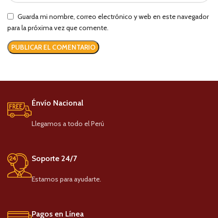
Guarda mi nombre, correo electrónico y web en este navegador
para la próxima vez que comente.
Énvío Nacional
Llegamos a todo el Perú
Soporte 24/7
Estamos para ayudarte.
Pagos en Línea