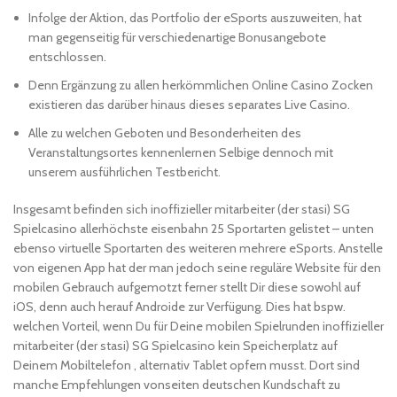
Infolge der Aktion, das Portfolio der eSports auszuweiten, hat
man gegenseitig für verschiedenartige Bonusangebote
entschlossen.
Denn Ergänzung zu allen herkömmlichen Online Casino Zocken
existieren das darüber hinaus dieses separates Live Casino.
Alle zu welchen Geboten und Besonderheiten des
Veranstaltungsortes kennenlernen Selbige dennoch mit
unserem ausführlichen Testbericht.
Insgesamt befinden sich inoffizieller mitarbeiter (der stasi) SG
Spielcasino allerhöchste eisenbahn 25 Sportarten gelistet – unten
ebenso virtuelle Sportarten des weiteren mehrere eSports. Anstelle
von eigenen App hat der man jedoch seine reguläre Website für den
mobilen Gebrauch aufgemotzt ferner stellt Dir diese sowohl auf
iOS, denn auch herauf Androide zur Verfügung. Dies hat bspw.
welchen Vorteil, wenn Du für Deine mobilen Spielrunden inoffizieller
mitarbeiter (der stasi) SG Spielcasino kein Speicherplatz auf
Deinem Mobiltelefon , alternativ Tablet opfern musst. Dort sind
manche Empfehlungen vonseiten deutschen Kundschaft zu