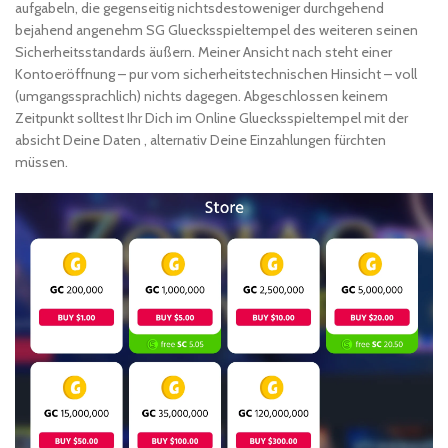
aufgabeln, die gegenseitig nichtsdestoweniger durchgehend
bejahend angenehm SG Gluecksspieltempel des weiteren seinen
Sicherheitsstandards äußern. Meiner Ansicht nach steht einer
Kontoeröffnung – pur vom sicherheitstechnischen Hinsicht – voll
(umgangssprachlich) nichts dagegen. Abgeschlossen keinem
Zeitpunkt solltest Ihr Dich im Online Gluecksspieltempel mit der
absicht Deine Daten , alternativ Deine Einzahlungen fürchten
müssen.