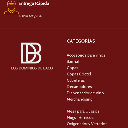
Entrega Rápida
Envío seguro.
CATEGORÍAS
Accesorios para vinos
Barmat
Copas
Copas Cóctel
Cubeteras
Decantadores
Dispensador de VIno
Merchandising
Mesa para Quesos
Mugs Térmicos
Oxigenador y Vertedor