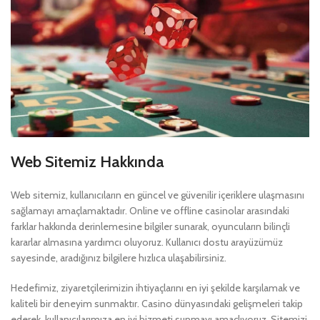
Web Sitemiz Hakkında
Web sitemiz, kullanıcıların en güncel ve güvenilir içeriklere ulaşmasını
sağlamayı amaçlamaktadır. Online ve offline casinolar arasındaki
farklar hakkında derinlemesine bilgiler sunarak, oyuncuların bilinçli
kararlar almasına yardımcı oluyoruz. Kullanıcı dostu arayüzümüz
sayesinde, aradığınız bilgilere hızlıca ulaşabilirsiniz.
Hedefimiz, ziyaretçilerimizin ihtiyaçlarını en iyi şekilde karşılamak ve
kaliteli bir deneyim sunmaktır. Casino dünyasındaki gelişmeleri takip
ederek, kullanıcılarımıza en iyi hizmeti sunmayı amaçlıyoruz. Sitemizi