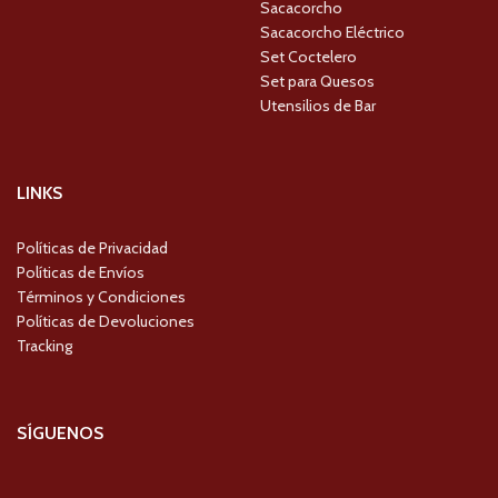
Sacacorcho
Sacacorcho Eléctrico
Set Coctelero
Set para Quesos
Utensilios de Bar
LINKS
Políticas de Privacidad
Políticas de Envíos
Términos y Condiciones
Políticas de Devoluciones
Tracking
SÍGUENOS