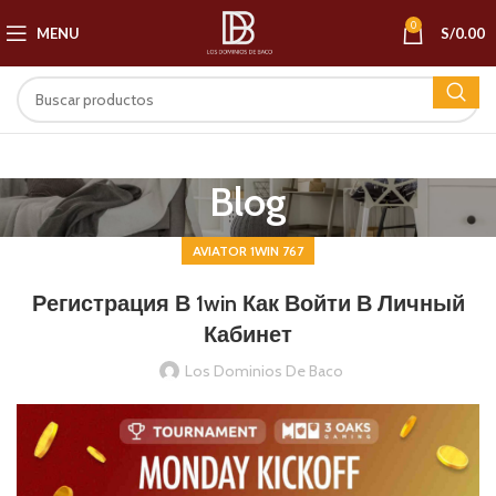
0
MENU
S/
0.00
Blog
AVIATOR 1WIN 767
Регистрация В 1win Как Войти В Личный
Кабинет
Los Dominios De Baco