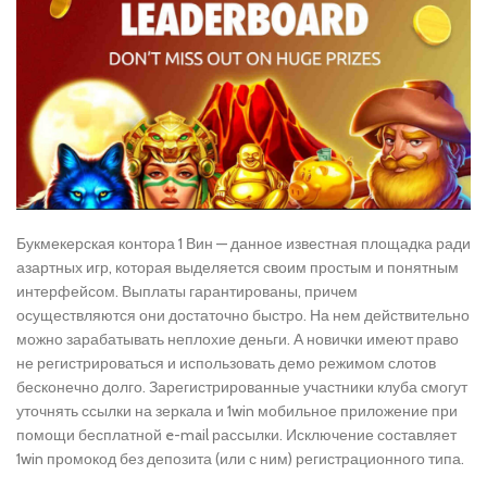
Букмекерская контора 1 Вин — данное известная площадка ради
азартных игр, которая выделяется своим простым и понятным
интерфейсом. Выплаты гарантированы, причем
осуществляются они достаточно быстро. На нем действительно
можно зарабатывать неплохие деньги. А новички имеют право
не регистрироваться и использовать демо режимом слотов
бесконечно долго. Зарегистрированные участники клуба смогут
уточнять ссылки на зеркала и 1win мобильное приложение при
помощи бесплатной e-mail рассылки. Исключение составляет
1win промокод без депозита (или с ним) регистрационного типа.