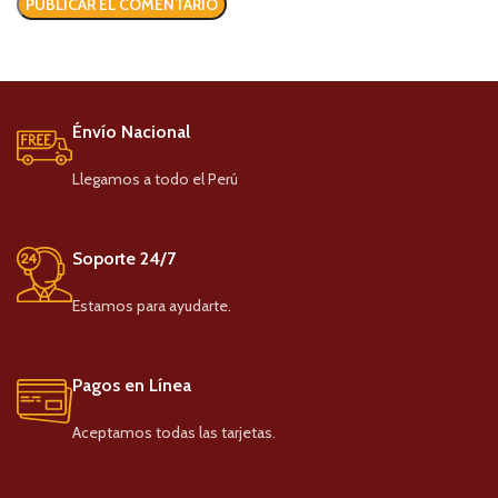
Énvío Nacional
Llegamos a todo el Perú
Soporte 24/7
Estamos para ayudarte.
Pagos en Línea
Aceptamos todas las tarjetas.