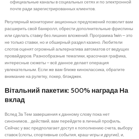
официальные каналы в социальных сетях и по электронной
почте ради зарегистрированных клиентов.
Регулярный мониторинг акционных предложений позволит вам
расширить свой банкролл, обрести дополнительные фриспины
или сделать ставку без лишних вложений. Программа 1win – это
не только ставки, но и обширный раздел казино. Любители
слотов оценят огромный альтернатива автоматов от ведущих
провайдеров. Разнообразные тематики, красочная графика,
интересные сюжеты – всё данное делает операция
увлекательным. Если же вам ближе киноклассика, обратите
внимание на рулетку, покер, блэкджек.
Вітальний пакетик: 500% награда На
вклад
Вслед За Тем завершения к данному слову пока нет
синонимов… действий, вам перейдете в личный профиль.
Сейчас у вас предполагает доступ к пополнению счета, выбору
ставок (слоты, спортивные события, краш-игры и другие), и,