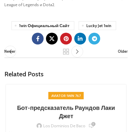
League of Legends и Dota2.
1win Официальный Сайт
Lucky Jet 1win
Newer
Older
Related Posts
AVIATOR 1WIN 767
Бот-предсказатель Раундов Лаки
Джет
0
Los Dominios De Baco