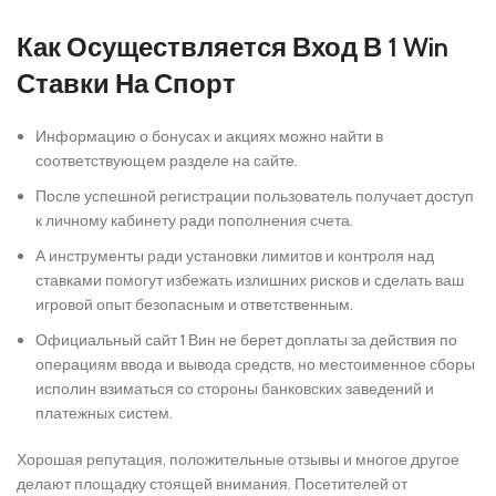
Как Осуществляется Вход В 1 Win
Ставки На Спорт
Информацию о бонусах и акциях можно найти в
соответствующем разделе на сайте.
После успешной регистрации пользователь получает доступ
к личному кабинету ради пополнения счета.
А инструменты ради установки лимитов и контроля над
ставками помогут избежать излишних рисков и сделать ваш
игровой опыт безопасным и ответственным.
Официальный сайт 1 Вин не берет доплаты за действия по
операциям ввода и вывода средств, но местоименное сборы
исполин взиматься со стороны банковских заведений и
платежных систем.
Хорошая репутация, положительные отзывы и многое другое
делают площадку стоящей внимания. Посетителей от