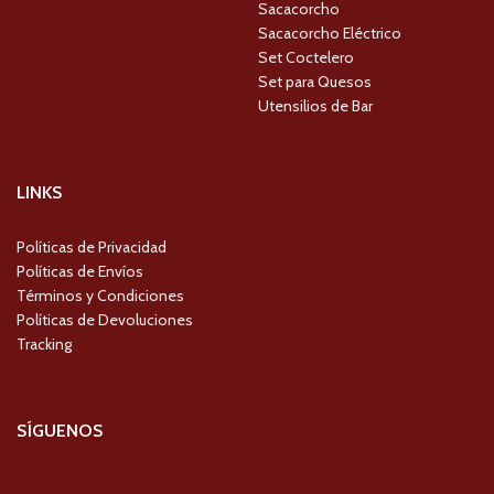
Sacacorcho
Sacacorcho Eléctrico
Set Coctelero
Set para Quesos
Utensilios de Bar
LINKS
Políticas de Privacidad
Políticas de Envíos
Términos y Condiciones
Políticas de Devoluciones
Tracking
SÍGUENOS