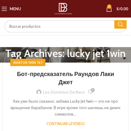
0
MENU
S/
0.00
Tag Archives: lucky jet 1win
AVIATOR 1WIN 767
Бот-предсказатель Раундов Лаки
Джет
0
Los Dominios De Baco
Как уже было сказано, забава Lucky Jet 1win — это не про
вращение барабанов. В игре кроме того шалишь ни диких
символов,...
CONTINUAR LEYENDO