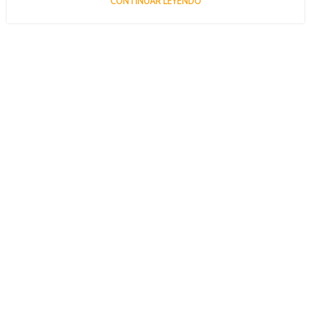
CONTINUAR LEYENDO