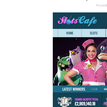
Posted