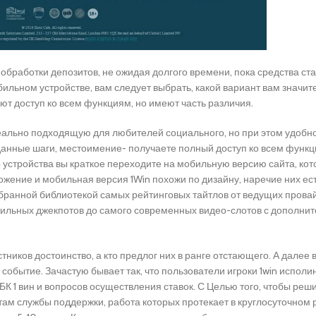
работки депозитов, не ожидая долгого времени, пока средства ста
обильном устройстве, вам следует выбрать, какой вариант вам значи
ют доступ ко всем функциям, но имеют часть различия.
еально подходящую для любителей социального, но при этом удобн
данные шаги, местоимение- получаете полный доступ ко всем функц
о устройства вы краткое переходите на мобильную версию сайта, ко
жение и мобильная версия 1Win похожи по дизайну, наречие них ест
добранной библиотекой самых рейтинговых тайтлов от ведущих прова
атильных джекпотов до самого современных видео-слотов с дополни
тников достоинство, а кто предлог них в ранге отстающего. А далее
событие. Зачастую бывает так, что пользователи игроки 1win исполи
БК 1 вин и вопросов осуществления ставок. С Целью того, чтобы реши
там службы поддержки, работа которых протекает в круглосуточном 