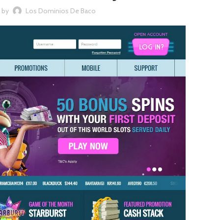
 by
Los Dominios De Baco