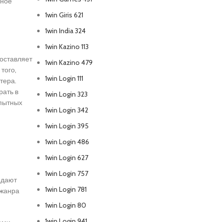
вное
1win Giris 621
1win India 324
1win Kazino 113
доставляет
1win Kazino 479
того,
1win Login 111
тера.
рать в
1win Login 323
опытных
1win Login 342
1win Login 395
1win Login 486
1win Login 627
1win Login 757
ы дают
1win Login 781
 ж͏анра
1win Login 80
1win Login 941