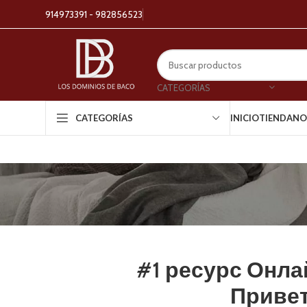
914973391 - 982856523
CATEGORÍAS
INICIO
TIENDA
NO
CATEGORÍAS
#1 ресурс Онла
Привет