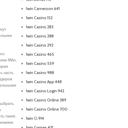
1win Cameroon 641
1win Casino 152
1win Casino 283
нут
тельнее
1win Casino 288
1win Casino 292
ого
1win Casino 465
иям 1Win,
1win Casino 559
торая
1win Casino 988
ь часть
йдеров
1win Casino App 448
тельными
1win Casino Login 942
1win Casino Online 389
 выбрать
1win Casino Online 700
н
ть такие
1win Ci 914
режиме.
1win Games 431