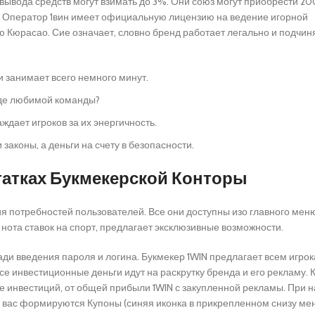
 вывода средств могут взимать до 3%. Они союз могут приобрести 2
. Оператор 1вин имеет официальную лицензию на ведение игорной
 Кюрасао. Сие означает, словно бренд работает легально и подчин
и занимает всего немного минут.
еде любимой команды?
ждает игроков за их энергичность.
законы, а деньги на счету в безопасности.
татках Букмекерской Конторы
я потребностей пользователей. Все они доступны изо главного мен
о нота ставок на спорт, предлагает эксклюзивные возможности.
ади введения пароля и логина. Букмекер 1WIN предлагает всем игро
се инвестиционные деньги идут на раскрутку бренда и его рекламу.
 инвестиций, от общей прибыли 1WIN с закупленной рекламы. При н
 вас формируются Купоны (синяя иконка в прикрепленном снизу мен