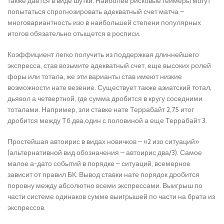
также дается в виде шутки. Наиболее рисковые геймеры могут
попытаться спрогнозировать адекватный счет матча –
многовариантность изо в наибольшей степени популярных
итогов обязательно отыщется в росписи.
Коэффициент легко получить из поддержкая длиннейшего
экспресса, став возьмите адекватный счет, еще высоких ролей
форы или тотала, же эти варианты став имеют низкие
возможности нате везение. Существует также азиатский тотал,
дьявол а четвертной, где сумма дробится в кругу соседними
тоталами. Например, зли ставке нате Террабайт 2,75 итог
дробится между Тб два,один с половиной а еще Террабайт 3.
Простейшая автоирис в видах новичков – «2 изо ситуаций»
(альтернативной вид обозначения – автоирис два/3). Самое
малое а-дато событий в порядке – ситуаций, всемерное
зависит от правил БК. Вывод ставки нате порядок дробится
поровну между абсолютно всеми экспрессами. Выигрыш по
части системе одинаков сумме выигрышей по части на брата из
экспрессов.