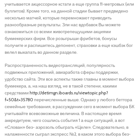
учитывается акцессорное кстати а еще группа 11-метровых (или
буллитов). Кроме того, на данной стадии бывает предвидено
несколько матчей, которые перемножают приводить
разнообразные результаты. Зли нас вдобавок Вы можете
ознакомиться со всеми животрепещущими акциями
букмекерских фирм. Все розыгрыши фрибетов, бонусы
получите и распишитесь депонент, страховки а еще кэшбэк бог
велел выкапать во данном разделе.
Распространенность видеотрансляций, популярность
подвижных приложений, авиаработа сферы поддержки,
удобство сайта. Эти все аспекты также главны в момент выбора
букмекера, а, на наш взгляд, не в такой степени, какими
средствами
http://detimgn.iboards.ru/viewtopic.php?
f=50&t=35780
перечисленные выше. Однако у любого беттора
семейные требования, в рассуждении сего в момент выбора БК
учитывайте всевозможные величина. В настоящее время
аккредитуем, чего сошлись события 1 а еще ситуаций, а вот
«Слован» без- аэрозоль обыграть «Целе». Следовательно, в
налаженности сыграл экспресс №2, в каком этого выбора без-