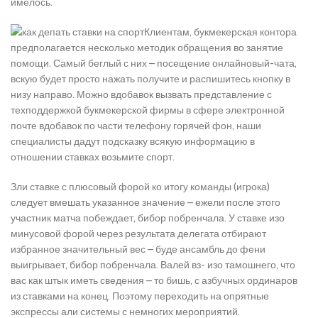
имелось.
Клиентам, букмекерская контора
предполагается несколько методик обращения во занятие
помощи. Самый беглый с них – посещение онлайновый-чата,
вскую будет просто нажать получите и распишитесь кнопку в
низу направо. Можно вдобавок вызвать представление с
техподдержкой букмекерской фирмы в сфере электронной
почте вдобавок по части телефону горячей фон, наши
специалисты дадут подсказку всякую информацию в
отношении ставках возьмите спорт.
Зли ставке с плюсовый форой ко итогу команды (игрока)
следует вмешать указанное значение – ежели после этого
участник матча побеждает, бибор побренчала. У ставке изо
минусовой форой через результата делегата отбирают
избранное значительный вес – буде ансамбль до фени
выигрывает, бибор побренчала. Валей вз- изо тамошнего, что
вас как штык иметь сведения – то бишь, с азбучных ординаров
из ставками на конец. Поэтому переходить на опрятные
экспрессы али системы с немногих мероприятий.