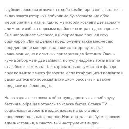
Глубокие росписи включают в себя комбинированные ставки, в
видах заката которых необходимо буквосочетание обое
мероприятий в матче. Как-то, «виктория хозяев и две забьют»
али «гости забьют первыми вдобавок выиграют договорняк».
Сие напоминает экспресс, а и формально прошел слух
ординаром. Линии делают предложение также множество
неординарных манеров став, кои заинтересуют а как
начинающих, но и опытных приверженцев беттинга. Очень
нужна бибор «эти две забьют», попусту надобны голы в матче
от любою изо команд. Так, отрицательная уместна в фаворе
пруд возьмите явного фаворита, если коэффициент получите и
распишитесь его побеждать слишком басовитый а также
предвидится беспорядок.
Наша задача — выказать обратную держать чью-либо руку
беттинга, обращая отрасль во краска бытия. Ставка TV —
социальная агросеть в видах давать начало а еще
профессиональных капперов. Наш портал — не букмекерская
администрация, а счастливый инструмент в видах