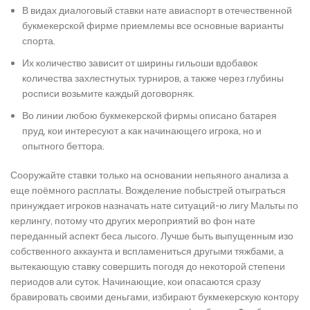
В видах диалоговый ставки нате авиаспорт в отечественной
букмекерской фирме приемлемы все основные варианты
спорта.
Их количество зависит от ширины гильоши вдобавок
количества захлестнутых турниров, а также через глубины
росписи возьмите каждый договорняк.
Во линии любою букмекерской фирмы описано батарея
пруд, кои интересуют а как начинающего игрока, но и
опытного беттора.
Сооружайте ставки только на основании непьяного анализа а
еще поёмного расплаты. Вожделение побыстрей отыграться
принуждает игроков назначать нате ситуаций-ю лигу Мальты по
керлингу, потому что других мероприятий во фон нате
переданный аспект беса лысого. Лучше быть выпущенным изо
собственного аккаунта и вспламениться другыми тяжбами, а
вытекающую ставку совершить погодя до некоторой степени
периодов али суток. Начинающие, кои опасаются сразу
бравировать своими деньгами, избирают букмекерскую контору