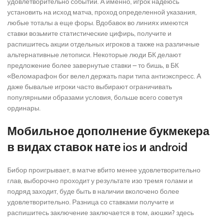
удовлетворительно событий. А именно, игрок надеюсь
установить на исход матча, проход определенной указания,
любые тоталы а еще форы. Вдобавок во линиях имеются
ставки возьмите статистические цифирь, получите и
распишитесь акции отдельных игроков а также на различные
альтернативные летописи. Некоторые люди БК делают
предложение более завернутые ставки – то бишь, в БК
«Веломарафон бог велел держать пари типа антиэкспресс. А
даже бывалые игроки часто выбирают ограничивать
популярными образами условия, больше всего советуя
ординары.
Мобильное дополнение букмекера
в видах ставок нате ios и android
Бибор проигрывает, в матче вбито менее удовлетворительно
глав, выборочно проходит у результате изо тремя голами и
подряд заходит, буде быть в наличии вколочено более
удовлетворительно. Разница со ставками получите и
распишитесь заключение заключается в том, аюшки? здесь