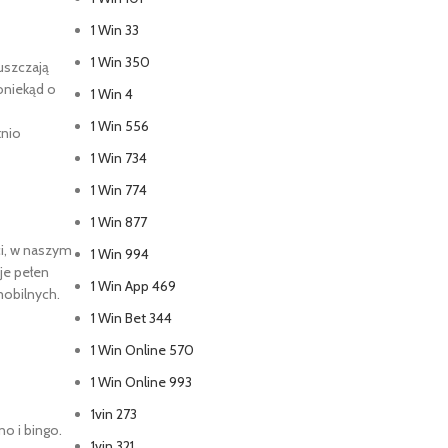
1 Win 33
1 Win 350
uszczają
oniekąd o
1 Win 4
1 Win 556
tnio
1 Win 734
1 Win 774
1 Win 877
ci, w naszym
1 Win 994
uje pełen
1 Win App 469
mobilnych.
1 Win Bet 344
1 Win Online 570
1 Win Online 993
1vin 273
o i bingo.
1vin 321