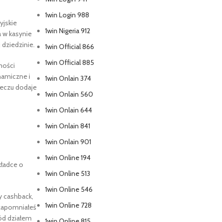
1win Login 988
yjskie
1win Nigeria 912
 w kasynie
dziedzinie.
1win Official 866
1win Official 885
mości
amiczne i
1win Onlain 374
meczu dodaje
1win Onlain 560
1win Onlain 644
1win Onlain 841
1win Onlain 901
1win Online 194
kładce o
1win Online 513
1win Online 546
y cashback,
1win Online 728
 zapomniałeś
ród działem
1win Online 815