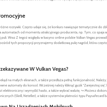
Promocyjne
różne rozrywki. Często udaje się, że konkurs nawiązuje tematycznie do zb
 się na automatach od momentu atrakcyjnego producenta, np. Tym, co spaja 
ej puli. Wraz Z tegoż względu w kasyno online polskie Vulkan Vegas prowad
spośród tych propozycji przyznajemy dodatkową pulę nagród, która często
Przekazywane W Vulkan Vegas?
iekąd na małych ekranach, a także przedłuża pełną funkcjonalność. Należy
 automaty do konsol. Wcześniej należy kliknąć guzik “Zarejestruj się”, 
 elektroniczny i wymyślić hasło, a także wybrać walutę. ↪️ Możesz dokon
cznych (Skrill, Neteller), a także systemów płatności typu Paysafecard b
owo Na Urządzeniach Mobilnych