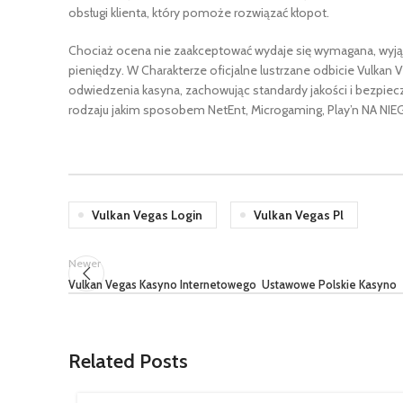
obsługi klienta, który pomoże rozwiązać kłopot.
Chociaż ocena nie zaakceptować wydaje się wymagana, wyją
pieniędzy. W Charakterze oficjalne lustrzane odbicie Vulk
odwiedzenia kasyna, zachowując standardy jakości i bezpie
rodzaju jakim sposobem NetEnt, Microgaming, Play’n NA NIEGO
Vulkan Vegas Login
Vulkan Vegas Pl
Newer
Vulkan Vegas Kasyno Internetowego ️ Ustawowe Polskie Kasyno
Related Posts