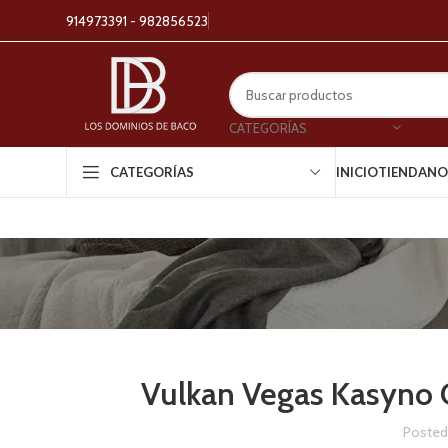
914973391 - 982856523
CATEGORÍAS
INICIO
TIENDA
NO
CATEGORÍAS
Vulkan Vegas Kasyno 
Posted