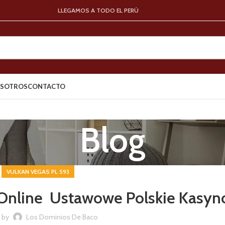
LLEGAMOS A TODO EL PERÚ
SOTROS
CONTACTO
Blog
VULKAN VEGAS PL 593
Online ️ Ustawowe Polskie Kasyn
 by
Los Dominios De Baco