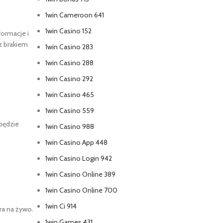
1win Cameroon 641
1win Casino 152
formacje i
z brakiem
1win Casino 283
1win Casino 288
1win Casino 292
1win Casino 465
1win Casino 559
będzie
1win Casino 988
1win Casino App 448
1win Casino Login 942
1win Casino Online 389
1win Casino Online 700
1win Ci 914
ra na żywo.
.
1win Games 431