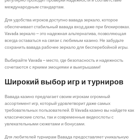
регулярно проходит проверки надежности и соответствие
международным стандартам.
Для удобства игроков доступно вавада зеркало, которое
обеспечивает стабильный вавада вход даже при блокировках.
Vavada зеркало – это надежная альтернатива, позволяющая
всегда оставаться на связи с любимым казино. Не забудьте
сохранить вавада рабочее зеркало для бесперебойной игры.
Выбирайте Vavada – место, где безопасность и надежность
сочетаются с яркими эмоциями и выигрышами!
Широкий выбор игр и турниров
Вавада казино предлагает своим игрокам огромный
ассортимент игр, который удовлетворит даже самых
требовательных пользователей. В Vavada казино вы найдете как
классические слоты, так и современные видеослоты с
увлекательными сюжетами и бонусами.
Для любителей турнирам Вавада предоставляет уникальную