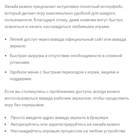
Vavada казино предлагает интуитивно понятный интерфейс,
который делает игру максимально удобной для каждого
пользователя. Благодаря этому, даже новички могут быстро
освоиться и начать наслаждаться любимыми играми.
Легкий доступ через вавада официальный сайт или вавада
зеркало.
Быстрая загрузка и отсутствие необходимости в сложной
установке.
Удобное меню с быстрым переходом к играм, акциям и
поддержке.
Если вы столкнулись с проблемами доступа, всегда можно
воспользоваться вавада рабочим зеркалом, чтобы продолжить
игру без перерывов.
Просто введите адрес вавада зеркало в браузере.
Авторизуйтесь или зарегистрируйтесь на vavada казино.
Наслаждайтесь игровым процессом на любом устройстве.