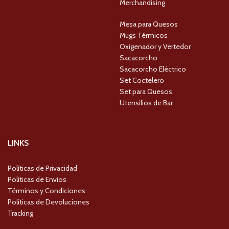
Merchandising
Mesa para Quesos
Mugs Térmicos
Oxigenador y Vertedor
Sacacorcho
Sacacorcho Eléctrico
Set Coctelero
Set para Quesos
Utensilios de Bar
LINKS
Políticas de Privacidad
Políticas de Envíos
Términos y Condiciones
Políticas de Devoluciones
Tracking