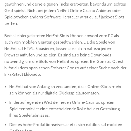
gewöhnen und deine eigenen Tricks erarbeiten, bevor du um echtes
Geld spielst. Nicht bei jedem NetEnt Online Casino Anbieter oder
Spielotheken anderer Software Hersteller wirst du auf Jackpot Slots
treffen.
Fast alle hier gelisteten NetEnt Slots können sowohl vom PC als
auch von mobilen Geräten gespielt werden. Da die Spiele von
NetEnt auf HTML 5 basieren, lassen sie sich in nahezu jedem
Browser aufrufen und spielen. Es sind also keine Downloads
notwendig, um die Slots von NetEnt zu spielen. Bei Gonzo’s Quest
hilfst du dem spanischen Eroberer Gonzo auf seiner Suche nach der
Inka-Stadt Eldorado.
NetEnt hat von Anfang an verstanden, dass Online-Slots mehr
sein können als nur digitale Glücksspielautomaten.
In der aufregenden Welt der neuen Online-Casinos spielen
Spieleentwickler eine entscheidende Rolle bei der Gestaltung
Ihres Spielerlebnisses.
Dieses hohe Produktionsniveau setzt sich nahtlos auf mobilen