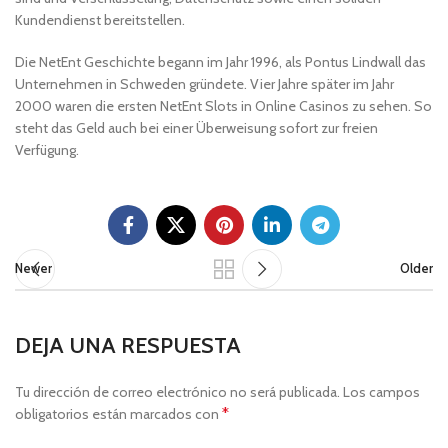
Kundendienst bereitstellen.
Die NetEnt Geschichte begann im Jahr 1996, als Pontus Lindwall das
Unternehmen in Schweden gründete. Vier Jahre später im Jahr
2000 waren die ersten NetEnt Slots in Online Casinos zu sehen. So
steht das Geld auch bei einer Überweisung sofort zur freien
Verfügung.
Newer
Older
DEJA UNA RESPUESTA
Tu dirección de correo electrónico no será publicada.
Los campos
*
obligatorios están marcados con