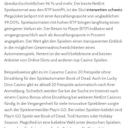
überdurchschnittlichen 96 % und mehr. Der beste NetEnt
Spielautomat was den RTP betrifft, ist der Slot
interwetten schweiz
Mega Joker Jackpot mit einer Auszahlungsquote von unglaublichen
99,00%. Spielautomaten mit hohen RTP bringen langfristig einen
geringeren Verlust ein. Der Return to Player (RTP) Indikator wird
umgangssprachlich auch als Auszahlungsquote in Prozent
angegeben. Der Wert gibt den Spielern einen transparenten Einblick
in die möglichen Gewinnwahrscheinlichkeiten eines
Automatenspiels. Netent ist der wohl beliebteste und besten
Anbieter von Online Slots und anderen top Casino Spielen.
Beispielsweise gibt es im Casumo Casino 20 Freispiele ohne
Einzahlung für den Spielautomaten Book of Dead. Auch im Lucky
Dino Casino gibt es aktuell 20 Freispiele automatisch nach Ihrer
Anmeldung. Sicherlich werden Sie bei der Suche im Internet nach
einem Casino Bonus ohne Einzahlung bei weiteren NetEnt Casinos
fündig. In der Vergangenheit für viele innovative Spielideen sorgte
auch der Spieleentwickler Play’n GO. Bei vielen Spielern beliebt sind
Play’n GO Spiele wie Book of Dead, Troll Hunters oder Holiday
Season. MagicRed ist eine beliebte Wahl unter deutschen Spielern,