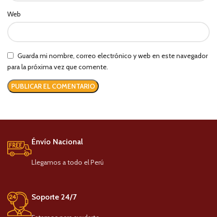
Web
Guarda mi nombre, correo electrónico y web en este navegador
para la próxima vez que comente.
Énvío Nacional
Llegamos a todo el Perú
Soporte 24/7