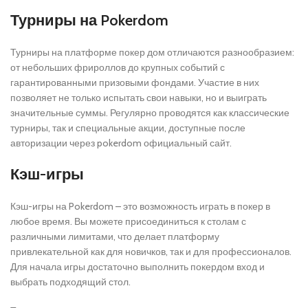
Турниры на Pokerdom
Турниры на платформе покер дом отличаются разнообразием:
от небольших фрироллов до крупных событий с
гарантированными призовыми фондами. Участие в них
позволяет не только испытать свои навыки, но и выиграть
значительные суммы. Регулярно проводятся как классические
турниры, так и специальные акции, доступные после
авторизации через pokerdom официальный сайт.
Кэш-игры
Кэш-игры на Pokerdom – это возможность играть в покер в
любое время. Вы можете присоединиться к столам с
различными лимитами, что делает платформу
привлекательной как для новичков, так и для профессионалов.
Для начала игры достаточно выполнить покердом вход и
выбрать подходящий стол.