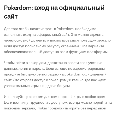
Pokerdom: вход на официальный
сайт
Для того чтобы начать играть в Pokerdom, необходимо
выполнить вход на официальный сайт. Это можно сделать
через основной домен или воспользоваться покердом зеркало,
если доступ к основному ресурсу ограничен. Оба варианта
обеспечивают полный доступ ко всем функциям платформы.
Чтобы войти в покер дом, достаточно ввести свои учетные
данные: логин и пароль. Если вы еще не зарегистрированы,
пройдите быструю регистрацию на pokerdom официальный
сайт. Это откроет доступ к покер-руму и казино, где вас ждут
увлекательные игры и щедрые бонусы.
Используйте pokerdom для комфортной игры в любое время.
Если возникнут трудности с доступом, всегда можно перейти на
покердом зеркало, чтобы продолжить играть без перерывов.