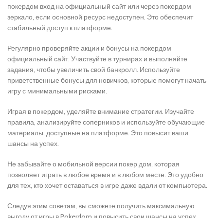
покердом вход на официальный сайт или через покердом
зеркало, если основной ресурс недоступен. Это обеспечит
стабильный доступ к платформе.
Регулярно проверяйте акции и бонусы на покердом
официальный сайт. Участвуйте в турнирах и выполняйте
задания, чтобы увеличить свой банкролл. Используйте
приветственные бонусы для новичков, которые помогут начать
игру с минимальными рисками.
Играя в покердом, уделяйте внимание стратегии. Изучайте
правила, анализируйте соперников и используйте обучающие
материалы, доступные на платформе. Это повысит ваши
шансы на успех.
Не забывайте о мобильной версии покер дом, которая
позволяет играть в любое время и в любом месте. Это удобно
для тех, кто хочет оставаться в игре даже вдали от компьютера.
Следуя этим советам, вы сможете получить максимальную
выгоду от игры в Pokerdom и повысить свои шансы на успех.