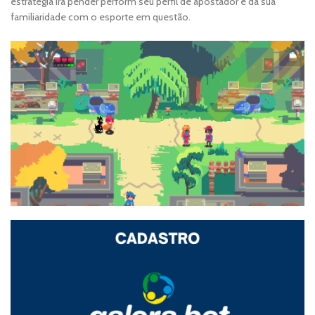
estratégia irá pender perform seu perfil de apostador e da sua
familiaridade com o esporte em questão.