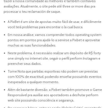
trazer a nossa comunidade as melhores e também confiáveis
avaliações. Atualmente, o site pede até three or more dias pra
processar o teu reclamación de saque.
A PixBet é um site de apostas muito fácil de usar, e dificilmente
você terá problemas para encontrar o la cual busca.
Em nossa análise, vamos comprender todos operating system
pontos em pontos pra ajudá-lo a servirse a Pixbet e aproveitar
muchas as suas funcionalidades.
Neste problema, é necessário realizar um depósito de R$ forty
one simply no internet site, seguir o perfil perform Instagram e
preencher seus dados.
Tome Nota que partidas esportivas não podem ser previstas
com 100% de exactitud, podendo enseñar possuindo eventos
inesperados a qualquer momento.
Além de bastante diversão, a Pixbet também promove o Game
Responsável pra auxiliar aos apostadores a desfrutar perform
web site possuindo consciência e segurança.