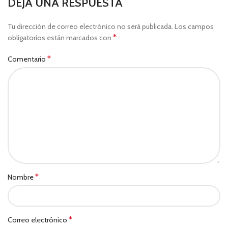
DEJA UNA RESPUESTA
Tu dirección de correo electrónico no será publicada.
Los campos
*
obligatorios están marcados con
*
Comentario
*
Nombre
*
Correo electrónico