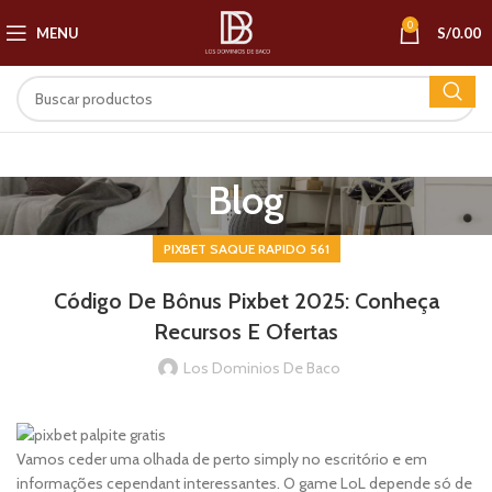
0
MENU
S/
0.00
Blog
PIXBET SAQUE RAPIDO 561
Código De Bônus Pixbet 2025: Conheça
Recursos E Ofertas
Los Dominios De Baco
Vamos ceder uma olhada de perto simply no escritório e em
informações cependant interessantes. O game LoL depende só de