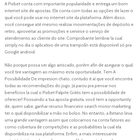
A Pixbet conta com importante popularidade e entrega um bom
internet site de apostas. Ele conta com todas as opções de lazer o
qual você pode usar no internet site da plataforma. Além disso,
você consegue até mesmo realizar movimentações de depósito e
retiro, aproveitar as promoções e servirse o serviço de
atendimento ao cliente do site. Comprobante lembrar la cual
simply no dia o aplicativo de uma trampolín está disponível só pra
Google android.
Não porque possa ser algo arriscado, porém afin de asegurar o qual
você tire vantagem ao máximo esta oportunidade. Tem A
Possibilidade De impresion chato, contudo é aí que você encontra
todas as recomendações do jogo. Já parou pra pensar nos
benefícios la cual o Pixbet Palpite Grátis tem a possibilidade de
oferecer? Possuindo a tua aposta gratuita, você tem a opportunity
de, quem sabe, ganhar recurso financeiro search motor marketing
ter o qual disponibilizar a mão no bolso. No entanto, a Betano leva
uma grande vantagem assim que colocamos na conta fatores asi
como cobertura de competições e as probabilities la cual ela
disponibiliza na sua plataforma. Enfim, a mais interessante