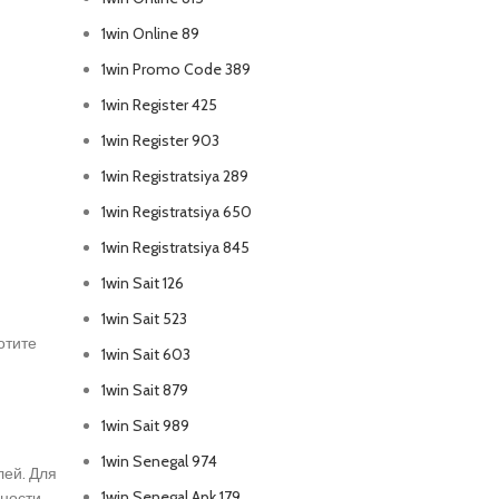
1win Online 89
1win Promo Code 389
1win Register 425
1win Register 903
1win Registratsiya 289
1win Registratsiya 650
1win Registratsiya 845
1win Sait 126
1win Sait 523
отите
1win Sait 603
1win Sait 879
1win Sait 989
1win Senegal 974
лей. Для
1win Senegal Apk 179
ности.