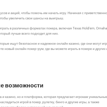
сов и акций, чтобы помочь им начать игру. Начиная с приветственно
 чтобы увеличить свои шансы на выигрыш.
грать в различных форматах покера, включая Texas Hold’em, Omaha,
оторый лучше всего подходит для них.
торые ищут безопасное и надежное онлайн казино, где они могут игр
те новый онлайн покер-рум, где вы можете играть в покере и других и
ые возможности
а и казино, но и платформа, которая предлагает игрокам уникальны
сладиться игрой в покер, рулетку, бинго и другие игры, а также