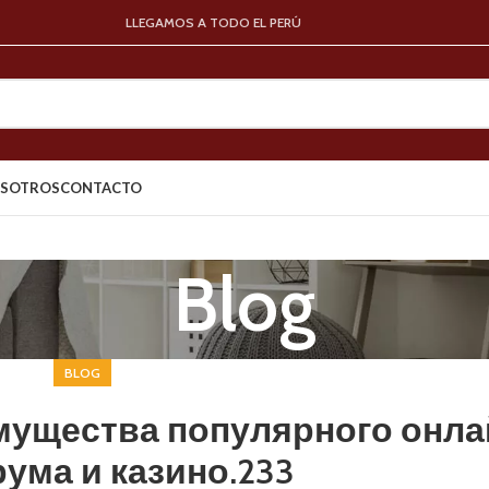
LLEGAMOS A TODO EL PERÚ
SOTROS
CONTACTO
Blog
BLOG
мущества популярного онла
ума и казино.233