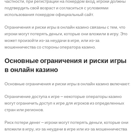
частности, при регистрации на покердом вход, игроки должны
подтвердить свой возраст и согласиться с условиями
использования покердом официальный сайт.
Ограничения и риски игры в онлайн казино связаны с тем, что
игроки могут потерять деньги, которые они вложили в игру. Это
может произойти из-за неудачи в игре, или из-за
мошенничества со стороны оператора казино.
Основные ограничения и риски игры
в онлайн казино
Основные ограничения и риски игры в онлайн казино включают:
Ограничение доступа к игре – некоторые операторы казино
могут ограничить доступ к игре для игроков из определенных
стран или регионов.
Риск потери денег – игроки могут потерять деньги, которые они
вложили в игру, из-за неудачи в игре или из-за мошенничества