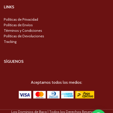
LINKS
Políticas de Privacidad
Políticas de Envíos
Términos y Condiciones
Políticas de Devoluciones
Tracking
SÍGUENOS
Aceptamos todos los medios:
Los Dominios de Baco | Todos los Derechos Reservados |