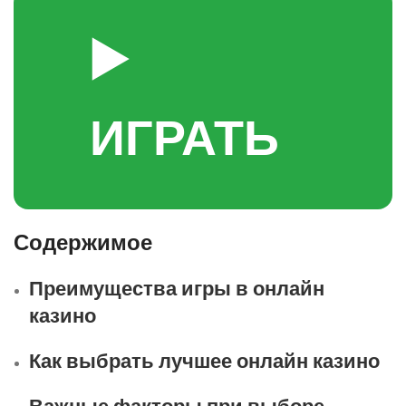
▶️
ИГРАТЬ
Содержимое
Преимущества игры в онлайн
казино
Как выбрать лучшее онлайн казино