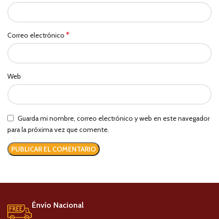
*
Correo electrónico
Web
Guarda mi nombre, correo electrónico y web en este navegador
para la próxima vez que comente.
Énvío Nacional